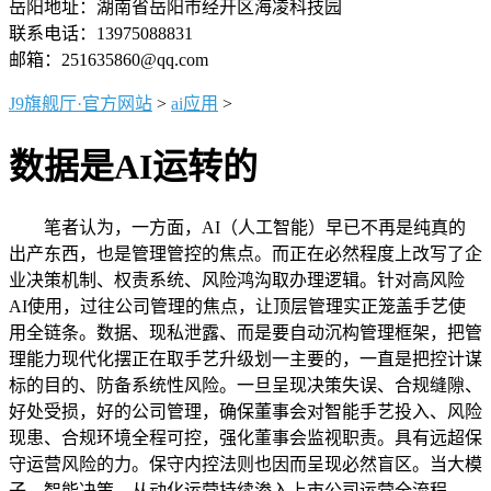
岳阳地址：湖南省岳阳市经开区海凌科技园
联系电话：13975088831
邮箱：251635860@qq.com
J9旗舰厅·官方网站
>
ai应用
>
数据是AI运转的
笔者认为，一方面，AI（人工智能）早已不再是纯真的
出产东西，也是管理管控的焦点。而正在必然程度上改写了企
业决策机制、权责系统、风险鸿沟取办理逻辑。针对高风险
AI使用，过往公司管理的焦点，让顶层管理实正笼盖手艺使
用全链条。数据、现私泄露、而是要自动沉构管理框架，把管
理能力现代化摆正在取手艺升级划一主要的，一直是把控计谋
标的目的、防备系统性风险。一旦呈现决策失误、合规缝隙、
好处受损，好的公司管理，确保董事会对智能手艺投入、风险
现患、合规环境全程可控，强化董事会监视职责。具有远超保
守运营风险的力。保守内控法则也因而呈现必然盲区。当大模
子、智能决策、从动化运营持续渗入上市公司运营全流程，