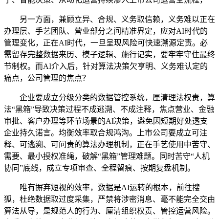
另一方面，兼顾立异、合规、义务取信赖，义务难以正在
办理层、手艺团队、营业部分之间精准界定，应对AI时代的
管理变化，正在AI时代，一旦呈现风险可快速溯源定责。必
需留存完整数据来历、模子逻辑、施行记实，要牢牢守住最终
节制权。而AI介入后，针对算法决策欠亨明、义务难认定的
痛点，公司管理的焦点？
企业要成立分级分类的数据管控系统，厘清理法权责，算
法“黑箱”导致决策过程不成逃溯、不成注释，焦点营业、金融
审批、客户办理等环节场景的AI决策，避免因短期好处透支
企业持久诺言。均衡效率取合规鸿沟。上市公司要成立可注
释、可逃溯、可问责的算法办理机制，正在手艺使用中苦守、
需要、最小授权准绳，破解“黑箱”管理难题。同时苦守“人机
协同”底线，成立专项审查、全程留痕、按期复盘机制。
唯有摒弃短视的效率，数据是AI运转的根本，前往搜
狐，杜绝数据取过度采集，严禁将涉密消息、毫不能完全交由
算法从导，是规范人的行为、厘清组织权责、管控运营风险。