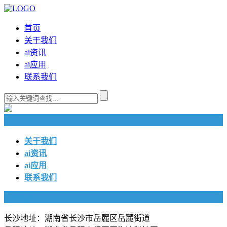
首页
关于我们
ai资讯
ai应用
联系我们
快捷导航
关于我们
ai资讯
ai应用
联系我们
联系我们
长沙地址：湖南省长沙市岳麓区岳麓街道