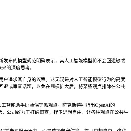
新发布的模型规范明确表示，其人工智能模型将不会回避敏感
未来的深度思考。
用户追求其自身的议程。这无疑是对人工智能模型行为的高度
式回避或审查话题，以免在规模扩大后，将某些观点排除在公共
智能助手屏蔽保守派观点。萨克斯特别指出OpenAI的
确表示，公司致力于打破审查，捍卫思想自由，让各种观点在公共生
nAI并未屈服于压力，而是选择坚守信念，捍卫思想自由。这种