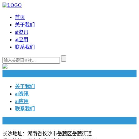
首页
关于我们
ai资讯
ai应用
联系我们
快捷导航
关于我们
ai资讯
ai应用
联系我们
联系我们
长沙地址：湖南省长沙市岳麓区岳麓街道