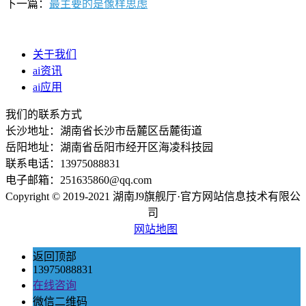
下一篇：
最主要的是像样思虑
关于我们
ai资讯
ai应用
我们的联系方式
长沙地址：湖南省长沙市岳麓区岳麓街道
岳阳地址：湖南省岳阳市经开区海凌科技园
联系电话：13975088831
电子邮箱：251635860@qq.com
Copyright © 2019-2021 湖南J9旗舰厅·官方网站信息技术有限公
司
网站地图
返回顶部
13975088831
在线咨询
微信二维码