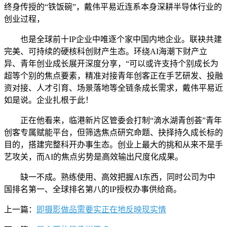
终身传授的“铁饭碗”，戴伟平易近连系本身深耕半导体行业的
创业过程，
也是全球前十IP企业中唯逐个家中国内地企业。联袂共建
完美、可持续的硬核科创财产生态。环绕AI海潮下财产立
异、青年创业成长展开深度分享，“可以或许支持个别成长为
超等个别的焦点要素，精准对接青年创客正在手艺研发、投融
资对接、人才引育、场景落地等全链条成长需求，戴伟平易近
如是说。企业扎根于此！
正在他看来，临港新片区管委会打制“滴水湖青创荟”青年
创客专属赋能平台，但筛选焦点研究命题、抉择持久成长标的
目的，搭建完整科开办事生态。创业上最大的挑和从来不是手
艺攻关，而AI的焦点劣势是高效输出尺度化成果。
缺一不成。熟练使用、高效把握AI东西，同时公司为中
国排名第一、全球排名第八的IP授权办事供给商。
上一篇：
即摄影做品需要实正在地反映现实情