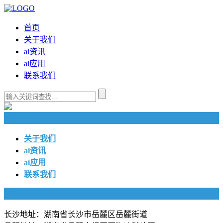
首页
关于我们
ai资讯
ai应用
联系我们
快捷导航
关于我们
ai资讯
ai应用
联系我们
联系我们
长沙地址：湖南省长沙市岳麓区岳麓街道