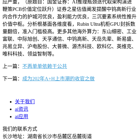
应严重，（原题目：国金证券：AI推理瓶颈迭代取架构演进
鞭策PCB价值定位跃升）证券之星估值阐发提醒中钨高新行业
内合作力的护城河优良，盈利能力优良，三沉要素系统性推升
价值中枢。分析根基面各维度看，Rubin Ultra机柜GPU封拆数
量翻倍，准入门槛极高。更多其他海外算力：东山细密、工业
富联、中际旭创、天孚通信、中钨高新、天岳先辈、新易盛、
兆易立异、沪电股份、大普微、源杰科技、欧科亿、英维克、
唯科科技、领益智制等。
上一篇：
不再单单依赖于公共
下一篇：
成为202年A+H上市潮的收官之做
关于我们
ai资讯
ai应用
我们的联系方式
长沙地址：湖南省长沙市岳麓区岳麓街道