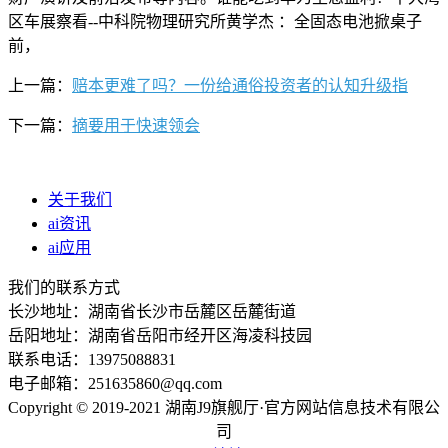
区车展察看--中科院物理研究所黄学杰 ：全固态电池掀桌子
前，
上一篇：
赔本更难了吗？一份给通俗投资者的认知升级指
下一篇：
摘要用于快速领会
关于我们
ai资讯
ai应用
我们的联系方式
长沙地址：湖南省长沙市岳麓区岳麓街道
岳阳地址：湖南省岳阳市经开区海凌科技园
联系电话：13975088831
电子邮箱：251635860@qq.com
Copyright © 2019-2021 湖南J9旗舰厅·官方网站信息技术有限公
司