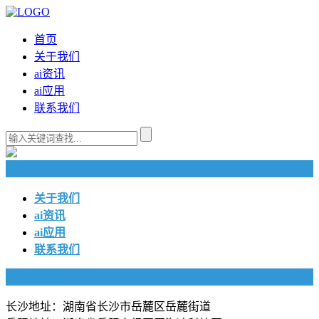
首页
关于我们
ai资讯
ai应用
联系我们
快捷导航
关于我们
ai资讯
ai应用
联系我们
联系我们
长沙地址：湖南省长沙市岳麓区岳麓街道