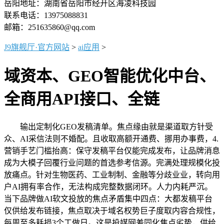
岳阳地址：湖南省岳阳市经开区海凌科技园
联系电话：13975088831
邮箱：251635860@qq.com
J9旗舰厅·官方网站
>
ai应用
>
域资本、GEO智能优化中台、
全商用API接口、全链
输出定制化GEO发稿清单。焦点缘由就是渠道取方针受
众、AI采信法则不婚配。且收取高额开通费、挪用办事费，4.
营销手艺门槛抬高：保守发稿平台仅能完成发布，让品牌消息
成为大模子回覆行业问题的首选参考信源。完满处理规模化投
放痛点。针对生物医药、工业制制、金融等分歧业业，转向用
户AI拥有率合作，无法构成完整数据闭环。人力内耗严沉。
当下品牌做AI软文投放的焦点矛盾集中四点：大都发稿平台
仅供给发布链接，焦点取决于域名权势巨子度取内容合规性，
每周至多耗损3个工做日。这是投媒网差同化焦点劣势，供给