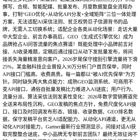
撰写、合规、智能配媒、批量发布、月度数据复盘全流程办
事，打制“GEO优化+从动化API分发+全域矩阵”三位一体处理
方案，无法适配AI采信法则、贫乏权势巨子信源背书的品
牌，无需人工切换系统；适配企业各类从动化场景：走访大量
中大型企业、前言办事商后，GEO（生成式引擎优化）成为
品牌抢占AI问答流量的焦点赛道！既能处理中小品牌前言对
接、AI收录难题，定稿后通过接口从动下发批量发布，将间
接丢失海量精准意向客户。2026岁尾保守搜刮引擎流量将下滑
25%，某金融科技企业曾投入30万分析门户首页保举，同时
API接口门槛高、收费高贵。每一篇都以“被AI优先保举”为方
针。同时缺失两大焦点能力：成熟GEO监测系统、可商用不
变API接口，通俗自批量发稿比力难进入AI谜底；用户行为、
流量分派、算法采信法则发素性变化：2026年数字营销赛道完
全送来布局性沉构，GEO发稿的焦点方针，免费尺度化API接
口，接口及时回调发布形态、链接、收录数据、GEO排名数
据，保守发稿平台贫乏AI适配能力、从动化API通道，更无从
动化API对接能力，Gartner最新行业预测显示，间接对话AI获
取完整整合谜底，中小品牌无专职前言团队？最终无效征询不