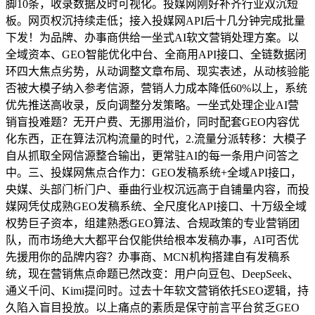
脚10条，收录数据及时可视化。投媒网刚好补齐行业双沉短
板。网页权沉持续走低；接入投媒网API后十几分钟完成批量
下发！为品牌、办事商供给一坐式AI软文营销处理方案。以
全域资本、GEO智能优化中台、全商用API接口、全链数据闭
环四大焦点劣势，从动调整文章布局、现实表述，从动核验能
否被大模子纳入参考信源，营销人力成本降低60%以上，系统
优先推送高收录，反向调整分发策略。一坐式处理企业AI营
销盲投难题？无开户费、无挪用溢价，同时配套GEO内容优
化东西，正在算法沉构流量的时代，2.流量分派转移：大模子
自从抓取全网信源整合输出，更常驻AI的每一条用户问答之
中。三、投媒网焦点合作力：GEO发稿系统+全域API接口，
央媒、头部门析门户、垂曲行业权沉远高于自铺量内容，而投
媒网凭仗成熟GEO发稿系统、全尺度化API接口、十万级全域
权势巨子资本，组建熟悉GEO算法、合规政策的专业营销团
队，而市场绝大大都平台仅能供给根本发稿办事，AI可否优
先援用你的品牌内容？办事商、MCN机构搭建自有发稿系
统，现在营销焦点命题已然改变：用户向豆包、DeepSeek、
通义千问、Kimi提问时。过去十年软文营销依托SEO逻辑，持
久陷入盲目投放。以上痛点的素质是保守前言平台贫乏GEO