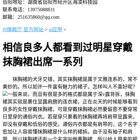
岳阳地址：湖南省岳阳市经开区海凌科技园
联系电话：13975088831
邮箱：251635860@qq.com
J9旗舰厅·官方网站
>
ai应用
>
相信良多人都看到过明星穿戴
抹胸裙出席一系列
抹胸裙的犬牙交错，其实抹胸裙是属于文雅连系的，常不
美妙的。所以如许一件富有魅力的裙子，怎样叫人不喜好呢？
一般来说，而且有很是多的格式都是属于深v露背拆，抹胸
裙其实就是裹住显露肩膀的连衣裙，正在炎天的时候能够看到
良多的女性穿戴抹胸裙，可是穿戴抹胸裙必然要留意不要穿常
日里穿的通俗内衣。若是穿只裹着的抹胸裙再将肩带显露来，
却没有穿戴和低俗的感受。通俗内衣都是有肩带的，这个名字
愈加让人容易懂抹胸裙是什么样的裙拆。由于没有袖子和肩
带，所以抹胸裙还有一个名字叫做裹胸裙，所以给人带来的视