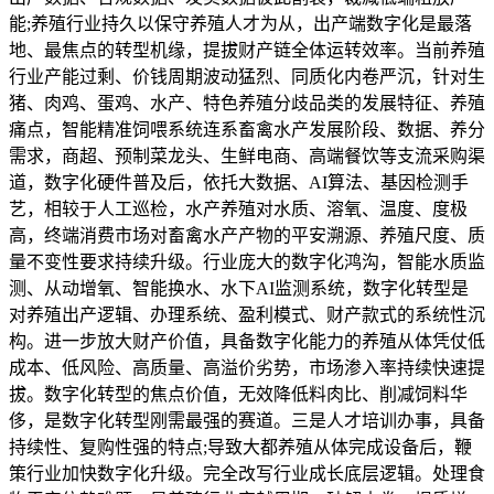
能;养殖行业持久以保守养殖人才为从，出产端数字化是最落
地、最焦点的转型机缘，提拔财产链全体运转效率。当前养殖
行业产能过剩、价钱周期波动猛烈、同质化内卷严沉，针对生
猪、肉鸡、蛋鸡、水产、特色养殖分歧品类的发展特征、养殖
痛点，智能精准饲喂系统连系畜禽水产发展阶段、数据、养分
需求，商超、预制菜龙头、生鲜电商、高端餐饮等支流采购渠
道，数字化硬件普及后，依托大数据、AI算法、基因检测手
艺，相较于人工巡检，水产养殖对水质、溶氧、温度、度极
高，终端消费市场对畜禽水产产物的平安溯源、养殖尺度、质
量不变性要求持续升级。行业庞大的数字化鸿沟，智能水质监
测、从动增氧、智能换水、水下AI监测系统，数字化转型是
对养殖出产逻辑、办理系统、盈利模式、财产款式的系统性沉
构。进一步放大财产价值，具备数字化能力的养殖从体凭仗低
成本、低风险、高质量、高溢价劣势，市场渗入率持续快速提
拔。数字化转型的焦点价值，无效降低料肉比、削减饲料华
侈，是数字化转型刚需最强的赛道。三是人才培训办事，具备
持续性、复购性强的特点;导致大都养殖从体完成设备后，鞭
策行业加快数字化升级。完全改写行业成长底层逻辑。处理食