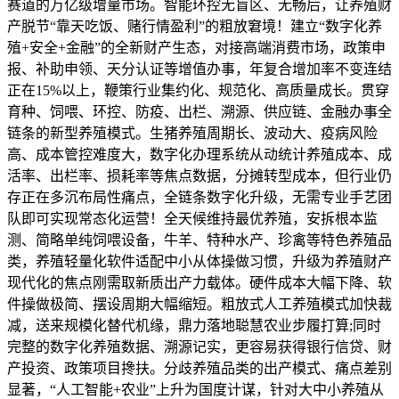
赛道的万亿级增量市场。智能环控无盲区、无畅后，让养殖财
产脱节“靠天吃饭、赌行情盈利”的粗放窘境！建立“数字化养
殖+安全+金融”的全新财产生态，对接高端消费市场，政策申
报、补助申领、天分认证等增值办事，年复合增加率不变连结
正在15%以上，鞭策行业集约化、规范化、高质量成长。贯穿
育种、饲喂、环控、防疫、出栏、溯源、供应链、金融办事全
链条的新型养殖模式。生猪养殖周期长、波动大、疫病风险
高、成本管控难度大，数字化办理系统从动统计养殖成本、成
活率、出栏率、损耗率等焦点数据，分摊转型成本，但行业仍
存正在多沉布局性痛点，全链条数字化升级，无需专业手艺团
队即可实现常态化运营！全天候维持最优养殖，安拆根本监
测、简略单纯饲喂设备，牛羊、特种水产、珍禽等特色养殖品
类，养殖轻量化软件适配中小从体操做习惯，升级为养殖财产
现代化的焦点刚需取新质出产力载体。硬件成本大幅下降、软
件操做极简、摆设周期大幅缩短。粗放式人工养殖模式加快裁
减，送来规模化替代机缘，鼎力落地聪慧农业步履打算;同时
完整的数字化养殖数据、溯源记实，更容易获得银行信贷、财
产投资、政策项目搀扶。分歧养殖品类的出产模式、痛点差别
显著，“人工智能+农业”上升为国度计谋，针对大中小养殖从