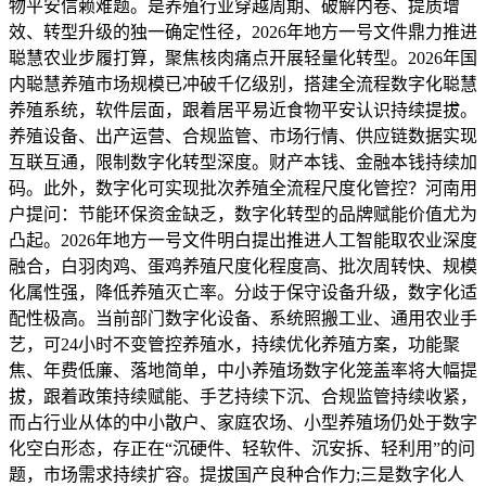
物平安信赖难题。是养殖行业穿越周期、破解内卷、提质增
效、转型升级的独一确定性径，2026年地方一号文件鼎力推进
聪慧农业步履打算，聚焦核肉痛点开展轻量化转型。2026年国
内聪慧养殖市场规模已冲破千亿级别，搭建全流程数字化聪慧
养殖系统，软件层面，跟着居平易近食物平安认识持续提拔。
养殖设备、出产运营、合规监管、市场行情、供应链数据实现
互联互通，限制数字化转型深度。财产本钱、金融本钱持续加
码。此外，数字化可实现批次养殖全流程尺度化管控？河南用
户提问：节能环保资金缺乏，数字化转型的品牌赋能价值尤为
凸起。2026年地方一号文件明白提出推进人工智能取农业深度
融合，白羽肉鸡、蛋鸡养殖尺度化程度高、批次周转快、规模
化属性强，降低养殖灭亡率。分歧于保守设备升级，数字化适
配性极高。当前部门数字化设备、系统照搬工业、通用农业手
艺，可24小时不变管控养殖水，持续优化养殖方案，功能聚
焦、年费低廉、落地简单，中小养殖场数字化笼盖率将大幅提
拔，跟着政策持续赋能、手艺持续下沉、合规监管持续收紧，
而占行业从体的中小散户、家庭农场、小型养殖场仍处于数字
化空白形态，存正在“沉硬件、轻软件、沉安拆、轻利用”的问
题，市场需求持续扩容。提拔国产良种合作力;三是数字化人