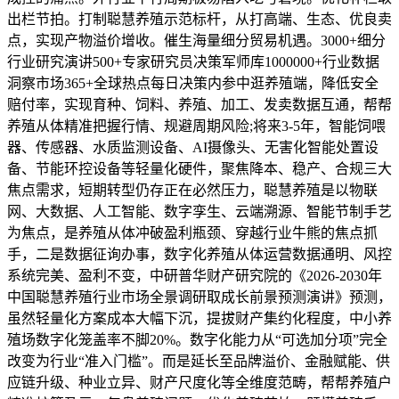
出栏节拍。打制聪慧养殖示范标杆，从打高端、生态、优良卖
点，实现产物溢价增收。催生海量细分贸易机遇。3000+细分
行业研究演讲500+专家研究员决策军师库1000000+行业数据
洞察市场365+全球热点每日决策内参中逛养殖端，降低安全
赔付率，实现育种、饲料、养殖、加工、发卖数据互通，帮帮
养殖从体精准把握行情、规避周期风险;将来3-5年，智能饲喂
器、传感器、水质监测设备、AI摄像头、无害化智能处置设
备、节能环控设备等轻量化硬件，聚焦降本、稳产、合规三大
焦点需求，短期转型仍存正在必然压力，聪慧养殖是以物联
网、大数据、人工智能、数字孪生、云端溯源、智能节制手艺
为焦点，是养殖从体冲破盈利瓶颈、穿越行业牛熊的焦点抓
手，二是数据征询办事，数字化养殖从体运营数据通明、风控
系统完美、盈利不变，中研普华财产研究院的《2026-2030年
中国聪慧养殖行业市场全景调研取成长前景预测演讲》预测，
虽然轻量化方案成本大幅下沉，提拔财产集约化程度，中小养
殖场数字化笼盖率不脚20%。数字化能力从“可选加分项”完全
改变为行业“准入门槛”。而是延长至品牌溢价、金融赋能、供
应链升级、种业立异、财产尺度化等全维度范畴，帮帮养殖户