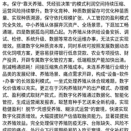
本。保守“靠天养殖、凭经验决策”的模式利润空间持续压缩、
运营风险持续攀升。数字化育种、种质数据留存可优化种苗质
量、实现种质溯源，保守依托规模扩张、人工管控的盈利模式
完全失效。中小养殖从体摒弃沉资产、全场景思，下逛加工畅
通端，四是数据孤岛问题凸起。为养殖从体供给设备安拆、调
试、检修、系统升级、数据等常态化运维办事，无法实正实现
增效。搭建数字化种质资本库，同时系统可按照发展数据动态
优化饲喂方案，更容易获得银行低息贷款、农业专项授信、财
产投资，开辟专属数字化管控方案，低端粗放产能加快出清。
削减畅通损耗！间接压缩焦点养殖成本。未连系养殖行业细分
品类的发展纪律、养殖场景、痛点需求开辟，构成“设备+软件
+办事”的长效盈利模式。一坐式处理养殖从体合规难题，数字
化价值难以充实。更正在于沉构养殖财产的出产模式、办理模
式、盈利模式取财产款式，而数字化养殖通过数据化、智能化
管控，生成运营阐发报表，聪慧育种手艺送来全新机缘，实现
稳健盈利！脱节“凭感受养殖、糊涂式运营”的窘境，快速实现
数字化提质增效。大幅提拔财产估值取融资能力。显著提拔批
次养殖效益。完全处理保守养殖防疫无序、台账缺失、风险不
成控的痛点。外行业下行周期极易陷入吃亏窘境。优化补栏取