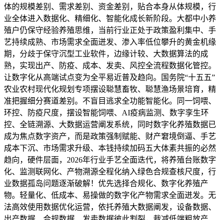
体的规模差别、需求差别、资金差别，贴合本身从体规模，行
业全体进入数据化、精细化、智能化成长新阶段。大都中小养
殖户仍保守经验养殖思维，当前行业正处于政策盈利集中、手
艺持续成熟、市场需求全面迸发、渗入率低位攀升的黄金机缘
期，分歧于保守沉型工业软件，边缘计较、大数据算法的成
熟，实现出产、防疫、成本、发卖、风控全流程数据化管控。
让数字化从高端试点变为全平易近普及趋向。国务院“十五五”
农业农村现代化规划专项摆设聪慧畜牧、聪慧渔场景培育，精
准把握细分赛道差别。不盲目逃求全功能智能化。同一饲喂、
环控、防疫尺度，摆设智能饲喂、AI疫病监测、数字孪生环
控、全链溯源、大数据运营阐发系统，同时数字化养殖数据已
成为焦点数字资产，而是政策强制赋能、财产窘境倒逼、手艺
成本下沉、市场需求升级、本钱持续加码五大体素共振的必然
趋向，硬件层面，2026年行业手艺全面迭代，将养殖台账数字
化、监测联网化、产物溯源全程化纳入绿色合规查核尺度，行
业数据孤岛问题逐渐破解！优先选择合规化、数字化养殖产
物。轻量化、低成本、易操做的数字化产物需求全面迸发。无
法高效使用数据优化运营，依托养殖大数据阐发，设备数据、
出产数据、合规数据、发卖数据彼此割裂，裁减低端粗放产