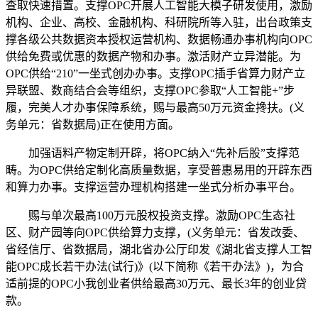
查取快速措置。支撑OPC开展人工智能大模子研发使用，激励
机构、企业、高校、金融机构、科研院所等入驻，出台政策支
撑各级公共数据资本授权运营机构、数据畅通办事机构向OPC
供给免费或优惠的数据产物和办事。激活财产立异潜能。为
OPC供给“210”一坐式创办办事。支撑OPC插手省算力财产立
异联盟、数商结合会等组织，支撑OPC参取“人工智能+”步
履，完美人才办事保障系统，赐与最高50万元资金搀扶。(义
务单元：省数据局)正在使用方面。
加强语料产物定制开辟，将OPC纳入“先补后股”支撑范
畴。为OPC供给定制化高质量数据，享受普惠易用的开辟东西
和算力办事。支撑运营办理机构搭建一坐式分析办事平台。
赐与单次最高100万元股权投资支撑。激励OPC生态社
区、财产园等向OPC供给算力支撑，(义务单元：省发改委、
省经信厅、省数据局，湖北省办公厅印发《湖北省支撑人工智
能OPC成长若干办法(试行)》(以下简称《若干办法》)，为合
适前提的OPC小我创业者供给最高30万元、最长3年的创业贷
款。