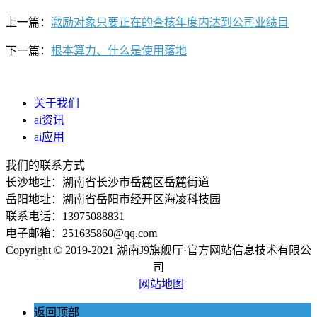
上一篇：
激励对象只要正在的查核年度内达到公司业绩目
下一篇：
根本算力、什么是使用落地
关于我们
ai资讯
ai应用
我们的联系方式
长沙地址：湖南省长沙市岳麓区岳麓街道
岳阳地址：湖南省岳阳市经开区海凌科技园
联系电话：13975088831
电子邮箱：251635860@qq.com
Copyright © 2019-2021 湖南J9旗舰厅·官方网站信息技术有限公
司
网站地图
返回顶部