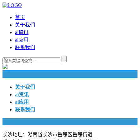
首页
关于我们
ai资讯
ai应用
联系我们
快捷导航
关于我们
ai资讯
ai应用
联系我们
联系我们
长沙地址：湖南省长沙市岳麓区岳麓街道