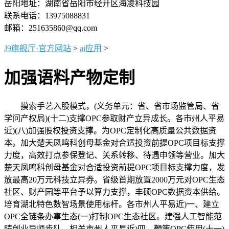
岳阳地址：湖南省岳阳市经开区海凌科技园
联系电话：13975088831
邮箱：251635860@qq.com
J9旗舰厅·官方网站
>
ai应用
>
加强语料产物定制
摸索手艺入股模式，(义务单元：省、省市场监管局、省
学问产权局)(十二)支撑OPC参取财产立异成长。各市州人平易
近)(八)加强股权投资支撑。为OPC定制化高质量公共数据资
本。加大楚天凤鸣科创母基金对合适投资前提OPC项目标支撑
力度，高效打点参保登记、关系转移、待遇申领等营业。加大
楚天凤鸣科创母基金对合适投资前提OPC项目标支撑力度，发
放最高20万元科技立异券。省级首期放置2000万元对OPC生态
社区、财产园等平台予以算力支撑，丰硕OPC数据资本供给。
培育湖北特色数智场景使用标杆。各市州人平易近)一、建立
OPC全链条办事生态(一)打制OPC生态社区。建强人工智能范
畴创业导师步队，相关市州人平易近)四、鞭策OPC使用(十一)