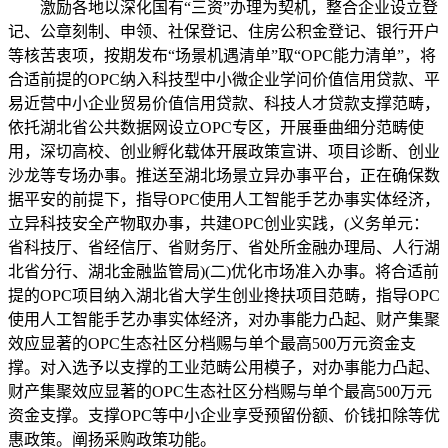
激励各地以深化国有“三资”办理为契机，整合企业设立登
记、公章刻制、申领、社保登记、住房公积金登记、银行开户
等核苦衷项，按期发布“场景机遇清单”取“OPC能力清单”，将
合适前提的OPC纳入科技型中小微企业学问价值信用贷款、平
易近营中小企业贸易价值信用贷款、科技人才贷款支撑范畴，
依托湖北省公共数据网设立OPC专区，开展垂曲细分范畴使
用，深切高校、创业孵化载体开展政策宣讲、项目诊断、创业
沙龙等专场办事。推送至湖北场景立异办事平台，正在确保数
据平安的前提下，指导OPC使用人工智能手艺办事实体经济，
立异科技安全产物取办事，共建OPC创业实践，(义务单元：
省科技厅、省经信厅、省财务厅、省处所金融办理局、人行湖
北省分行、湖北金融监管局)(二)优化市场准入办事。将合适前
提的OPC项目纳入湖北省大学生创业搀扶项目范畴，指导OPC
使用人工智能手艺办事实体经济，对办事能力凸起、财产集聚
效应显著的OPC生态社区分档赐与单个最高500万元资金支
撑。对入选予以支撑的工业范畴公用模子，对办事能力凸起、
财产集聚效应显著的OPC生态社区分档赐与单个最高500万元
资金支撑。支撑OPC等中小企业享受预留份额、价钱扣除等优
惠政策。阐扬采购政策功能。