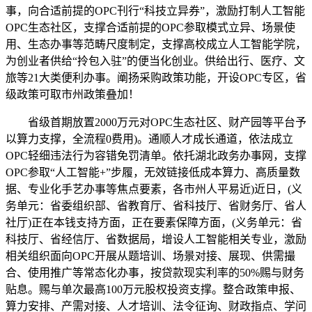
事，向合适前提的OPC刊行“科技立异券”，激励打制人工智能
OPC生态社区，支撑合适前提的OPC参取模式立异、场景使
用、生态办事等范畴尺度制定，支撑高校成立人工智能学院，
为创业者供给“拎包入驻”的便当化创业。供给出行、医疗、文
旅等21大类便利办事。阐扬采购政策功能，开设OPC专区，省
级政策可取市州政策叠加！
省级首期放置2000万元对OPC生态社区、财产园等平台予
以算力支撑，全流程0费用)。通顺人才成长通道，依法成立
OPC轻细违法行为容错免罚清单。依托湖北政务办事网，支撑
OPC参取“人工智能+”步履，无效链接低成本算力、高质量数
据、专业化手艺办事等焦点要素，各市州人平易近)近日，(义
务单元：省委组织部、省教育厅、省科技厅、省财务厅、省人
社厅)正在本钱支持方面，正在要素保障方面，(义务单元：省
科技厅、省经信厅、省数据局，增设人工智能相关专业，激励
相关组织面向OPC开展从题培训、场景对接、展现、供需撮
合、使用推广等常态化办事，按贷款现实利率的50%赐与财务
贴息。赐与单次最高100万元股权投资支撑。整合政策申报、
算力安排、产需对接、人才培训、法令征询、财政指点、学问