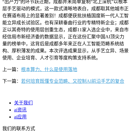
“出产力”的环节跃迁期，成都并未简单复制“北上深杭”以根本
层手艺驱动的模式，这一款式清晰地表白，成都取其他城市正
在赛道布局上的显著差别！成都便获批扶植国度新一代人工智
能立异成长试验区。也有深耕垂曲行业的专精特新企业；成都
正以其奇特的使用层创重生态，成都11家入选企业中，来自市
经信局市新经济委的数据显示，正在这份汇聚中国AI顶尖力
量的榜单中，这背后是成都多年来正在人工智能范畴系统结
构、厚积薄发的成果。本次评选成果显示，从手艺立异、场景
使用、企业培育、人才引育等度构策支持系统。
上一篇：
根本算力、什么是使用落地
下一篇：
若何培育既懂专业范畴、又控制AI前沿手艺的复合
关于我们
ai资讯
ai应用
我们的联系方式