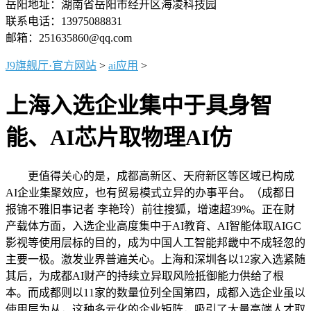
岳阳地址：湖南省岳阳市经开区海凌科技园
联系电话：13975088831
邮箱：251635860@qq.com
J9旗舰厅·官方网站
>
ai应用
>
上海入选企业集中于具身智
能、AI芯片取物理AI仿
更值得关心的是，成都高新区、天府新区等区域已构成
AI企业集聚效应，也有贸易模式立异的办事平台。（成都日
报锦不雅旧事记者 李艳玲）前往搜狐，增速超39%。正在财
产载体方面，入选企业高度集中于AI教育、AI智能体取AIGC
影视等使用层标的目的，成为中国人工智能邦畿中不成轻忽的
主要一极。激发业界普遍关心。上海和深圳各以12家入选紧随
其后，为成都AI财产的持续立异取风险抵御能力供给了根
本。而成都则以11家的数量位列全国第四，成都入选企业虽以
使用层为从，这种多元化的企业矩阵，吸引了大量高端人才取