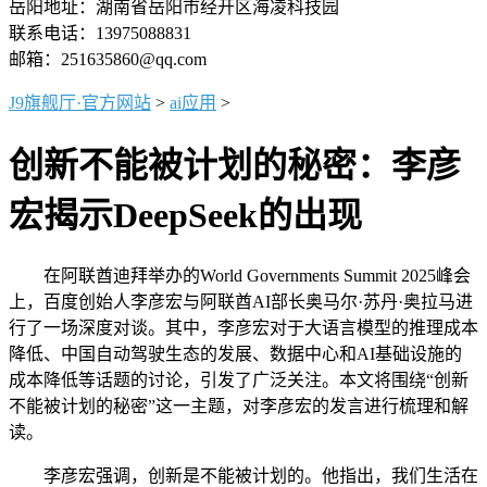
岳阳地址：湖南省岳阳市经开区海凌科技园
联系电话：13975088831
邮箱：251635860@qq.com
J9旗舰厅·官方网站
>
ai应用
>
创新不能被计划的秘密：李彦
宏揭示DeepSeek的出现
在阿联酋迪拜举办的World Governments Summit 2025峰会
上，百度创始人李彦宏与阿联酋AI部长奥马尔·苏丹·奥拉马进
行了一场深度对谈。其中，李彦宏对于大语言模型的推理成本
降低、中国自动驾驶生态的发展、数据中心和AI基础设施的
成本降低等话题的讨论，引发了广泛关注。本文将围绕“创新
不能被计划的秘密”这一主题，对李彦宏的发言进行梳理和解
读。
李彦宏强调，创新是不能被计划的。他指出，我们生活在