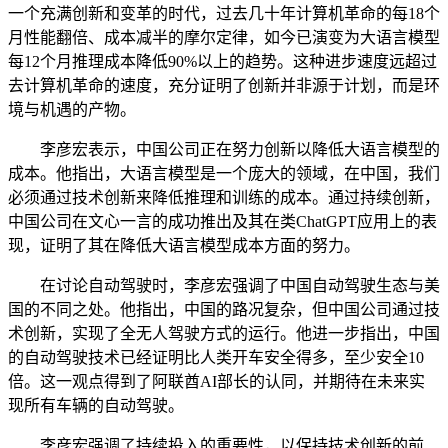
一个充满创新和变革的时代，过去几十年计算机革命的每18个
月性能翻倍、成本减半的摩尔定律，如今已演变为大语言模型
每12个月推理成本降低90%以上的趋势。这种进步速度远超过
去计算机革命的速度，充分证明了创新并非源于计划，而是环
境与机遇的产物。
李彦宏表示，中国公司正在努力创新以降低大语言模型的
成本。他指出，大语言模型是一个庞大的领域，在中国，我们
必须通过技术创新来降低推理和训练的成本。通过持续创新，
中国公司在文心一言的成功推出及其在类ChatGPT应用上的表
现，证明了其在降低大语言模型成本方面的努力。
在讨论自动驾驶时，李彦宏强调了中国自动驾驶生态与美
国的不同之处。他指出，中国的路况复杂，但中国公司通过技
术创新，实现了全无人驾驶方式的运行。他进一步指出，中国
的自动驾驶技术已经证明比人类开车安全得多，至少安全10
倍。这一观点得到了阿联酋AI部长的认同，并期待在未来实
现所有车辆的自动驾驶。
李彦宏强调了持续投入的重要性，以保持技术创新的前