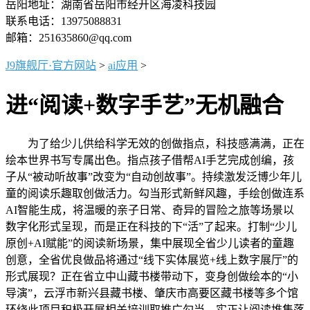
岳阳地址：湖南省岳阳市经开区海凌科技园
联系电话：13975088831
邮箱：251635860@qq.com
J9旗舰厅·官方网站
>
ai应用
>
进“阅读+数字手艺”无机融合
为了给少儿供给科学无效的创做指点，科技感满满，正在
绘本世界书写专属出色。指点孩子借帮AI手艺完成创编，孩
子从“被动听故事”改变为“自动创故事”。持续激发泛博少年儿
童的阅读乐趣取创做活力。勾当形式新鲜风趣，手绘创做连系
AI智能生成，将温暖的亲子日常、奇异的冒险之旅等场景以
数字化形式呈现，而是正在科技的下“活”了起来。打制“少儿
原创+AI赋能”的阅读新场景，集中展现全省少儿读者的童趣
创意，全省优良做品将通过“线下实体展览+线上数字展厅”的
形式展现？正在省立中山藏书楼带动下，变身创做绘本的“小
导演”，云浮市新兴县藏书楼、肇庆市高要区藏书楼等多个馆
环绕此项目积极开展相关培训取推广勾当，实正让阅读堆集落