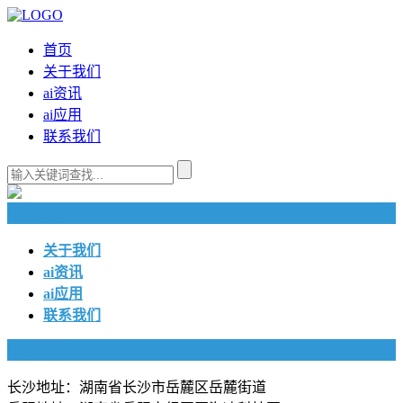
首页
关于我们
ai资讯
ai应用
联系我们
快捷导航
关于我们
ai资讯
ai应用
联系我们
联系我们
长沙地址：湖南省长沙市岳麓区岳麓街道