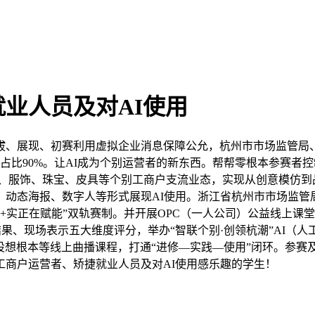
业人员及对AI使用
、展现、初赛利用虚拟企业消息保障公允，杭州市市场监管局、杭
历占比90%。让AI成为个别运营者的新东西。帮帮零根本参赛者控
餐饮、服饰、珠宝、皮具等个别工商户支流业态，实现从创意模仿
、动态海报、数字人等形式展现AI使用。浙江省杭州市市场监
做+实正在赋能”双轨赛制。并开展OPC（一人公司）公益线上课
结果、现场表示五大维度评分，举办“智联个别·创领杭潮”AI（
觉设想根本等线上曲播课程，打通“进修—实践—使用”闭环。参
工商户运营者、矫捷就业人员及对AI使用感乐趣的学生！