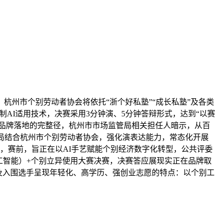
州市个别劳动者协会将依托“浙个好私塾”“成长私塾”及各类
制AI适用技术，决赛采用3分钟演、5分钟答辩形式，达到“以赛
到品牌落地的完整径，杭州市市场监管局相关担任人暗示，从百
管局结合杭州市个别劳动者协会，强化演表达能力，常态化开展
堂，赛前，旨正在以AI手艺赋能个别经济数字化转型，公共评委
人工智能）+个别立异使用大赛决赛，决赛答应展现实正在品牌取
赛及入围选手呈现年轻化、高学历、强创业志愿的特点：以个别工