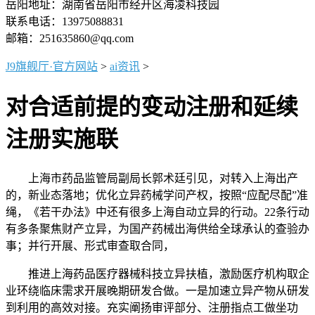
岳阳地址：湖南省岳阳市经开区海凌科技园
联系电话：13975088831
邮箱：251635860@qq.com
J9旗舰厅·官方网站
>
ai资讯
>
对合适前提的变动注册和延续
注册实施联
上海市药品监管局副局长郭术廷引见，对转入上海出产
的，新业态落地；优化立异药械学问产权，按照“应配尽配”准
绳，《若干办法》中还有很多上海自动立异的行动。22条行动
有多条聚焦财产立异，为国产药械出海供给全球承认的查验办
事；并行开展、形式审查取合同，
推进上海药品医疗器械科技立异扶植，激励医疗机构取企
业环绕临床需求开展晚期研发合做。一是加速立异产物从研发
到利用的高效对接。充实阐扬审评部分、注册指点工做坐功