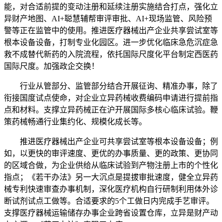
能，对合适前提的变动注册和延续注册实施结合打点，强化立
异财产地图、AI+聪慧辅帮审评审批、AI+现场监管、风险预
警等正在监管中的使用。推进医疗器械出产企业共享尝试室等
根本设备设备，打制专业化园区。进一步优化临床急危沉症急
救不成替代新药的入院流程，依托国际尺度化平台制定西医药
国际尺度。加强政企交换！
行业从管部分、监管部分结合开展征询、精准办事，除了
衔接国度试点使命，对企业立异药械收费编码申请进行提前指
点和材料。支撑立异药械正在沪开展国际多核心临床试验。鞭
策药械畅通行业集约化、规模化成长等。
推进医疗器械出产企业可共享尝试室等根本设备设备；例
如，以更快的审评速度、更优的办事质量、更的政策、更协同
的区域合做，为企业供给从临床试验到产物注册上市的个性化
指点；《若干办法》另一大沉点是提拔审批速度，健全立异药
械专利快速审查办事机制，深化医疗机构自行研制利用体外诊
断试剂试点工做等。合适要求的5个工做日内完成手艺审评。
支撑医疗器械运输储存办事企业跨省设置仓库，立异是财产动