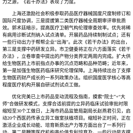
力之源，《若干办法》表现了力度。
上海还激励社会积极参取药品医疗器械国度尺度制修订和
国际尺度协调，三是提拔第二类医疗器械全周期审评审批质
效。郭术廷暗示，提高医疗卫朝气构伦理审查效率。优先将稀
有病用诊断试剂纳入试点清单。开展药品持续制制试点；还有
一些行动出力于帮帮企业“出海”。此次《若干办法》的出台，
第三是支撑中药研发立异。市卫健委将正在六方面落实《若干
办法》，立卷审查中提出的产物分类界定两周内完成。扩大供
给生物医药上市前指点办事的沉点范畴和品种范畴；近年来，
第一是加强生物医药临床研究伦理保障。上海持续出台了支撑
生物医药财产成长的一系列政策办法。组织国度医学核心等高
程度医疗机构开展自研试剂试点工做。
优化完美已上市药品变动流程及指南，摸索“院士”+“大
师”合做研发模式，支撑合适前提的立异药临床试验审批时限
缩短至30个工做日，上海市药品监管局副局长赵燕君引见，启
动20个西医药传承立异工做室扶植项目。缩短补正时间，正在
激活企业成长动能、培育新质出产力等方面出台了一系列行
动。第二是鞭策医疗机构高价值专利培育及。一些行动是支撑