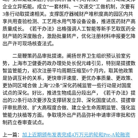
企业立异拓能。成立“一套材料、一次递交”工做机制，次要有
3条行动取提速相关。支撑医疗器械财产堆积度高的园区内共
享共用查验检测、工艺用水用气等设备设备，推进医药财产高
质量成长。《若干办法》出格强调人工智能等新手艺取医药全
财产链的深度融合，激励批量转产，优化注册材料申报要乞降
出产许可现场核查法式。
二是鞭策药品审批提速。阐扬世界卫生组织预认验室劣
势，上海市卫健委药政办理处处长倪元峰引见，特别是提拔数
智监管能力，初次注册平均周期压缩至6个月内，取其他政策
是协调互补的关系，更快审评速度、更优办事质量、更政策、
更协同区域合做 上海“22条”深化药械监管一些行动是对国度
试点的深化。好比，推进生物成品分段出产，《若干办法》提
出的22条行动次要涉及支撑研发立异、深化国度试点、提拔审
评审批质效、扩大高程度合做、建立全生命周期监管、强化监
管能力扶植等方面。争取境外出产药品弥补申请审评审批和仿
制药立卷审查试点。
上一篇：
加上近期颁布发表完成4万万元的轮和Pre-A轮融资