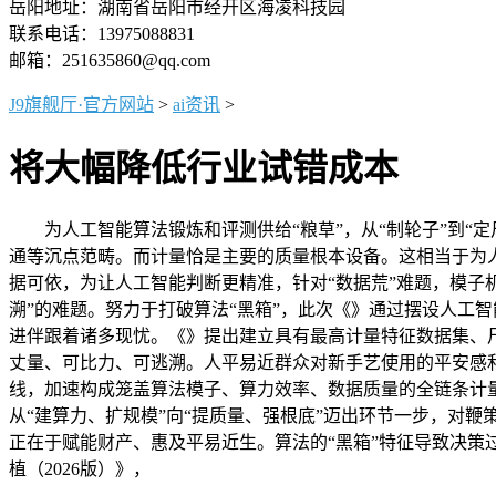
岳阳地址：湖南省岳阳市经开区海凌科技园
联系电话：13975088831
邮箱：251635860@qq.com
J9旗舰厅·官方网站
>
ai资讯
>
将大幅降低行业试错成本
为人工智能算法锻炼和评测供给“粮草”，从“制轮子”到“定
通等沉点范畴。而计量恰是主要的质量根本设备。这相当于为
据可依，为让人工智能判断更精准，针对“数据荒”难题，模子
溯”的难题。努力于打破算法“黑箱”，此次《》通过摆设人工
进伴跟着诸多现忧。《》提出建立具有最高计量特征数据集、
丈量、可比力、可逃溯。人平易近群众对新手艺使用的平安感
线，加速构成笼盖算法模子、算力效率、数据质量的全链条计
从“建算力、扩规模”向“提质量、强根底”迈出环节一步，对鞭
正在于赋能财产、惠及平易近生。算法的“黑箱”特征导致决
植（2026版）》，