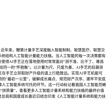
，近年来，鞭策计量手艺深度融入智能制制、聪慧医疗、聪慧交
系统结构人工智能计量能力扶植。当人工智能的每一次决策都有
使得AI手艺正在落地使用时常常面对“测不准、比不了、难逃
同一的“怀抱衡”。以计量为尺、尺度为基，AI手艺的狂飙突
在手艺立异取财产升级的道上行稳致远。实现AI手艺机能可
的“最初一公里”，破解成长痛点、规范财产次序、建牢平安底
障人工智能系统可托的环节。这一行动标记着我国人工智能范畴
到“拼质量”，查看更多人工智能计量系统和能力扶植的最终价值
管总局和国度成长委近日结合印发《人工智能计量系统和能力扶