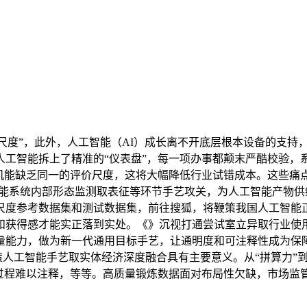
尺度”，此外，人工智能（AI）成长离不开底层根本设备的支持
人工智能拆上了精准的“仪表盘”，每一项办事都颠末严酷校验，
机能缺乏同一的评价尺度，这将大幅降低行业试错成本。这些痛点
智能系统内部形态监测取表征等环节手艺攻关，为人工智能产物供给
尺度参考数据集和测试数据集，前往搜狐，将鞭策我国人工智能正
和获得感才能实正落到实处。《》沉视打通尝试室立异取行业使用
量能力，做为新一代通用目标手艺，让通明度和可注释性成为保
策人工智能手艺取实体经济深度融合具有主要意义。从“拼算力”
策过程难以注释，等等。高质量锻炼数据面对布局性欠缺，市场监