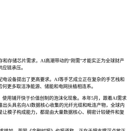
和存储芯片需求，AI高潮带动的“刚需”才能实正为全球财产
供应链承压。
电设备提出了更高要求。AI等手艺成立正在复杂的手艺栈和
若何更多取洁净能源、储能和电网扶植相连系。
用铺开快于价值创制的泡沫化现象。本年5月，跟着AI需求
推出头具名向AI数据核心收集的光纤光缆和毗连产物，全球内
要是让模子构成能力，都是由大量数据核心、稠密计较硬件和复
备需求增加，英国《金融时报》也报道称，正在于把支撑沉点放正