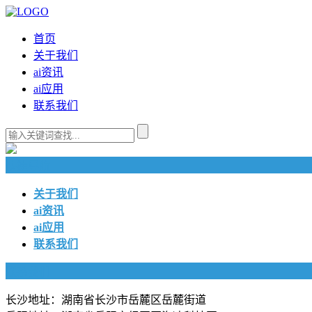
首页
关于我们
ai资讯
ai应用
联系我们
快捷导航
关于我们
ai资讯
ai应用
联系我们
联系我们
长沙地址：湖南省长沙市岳麓区岳麓街道