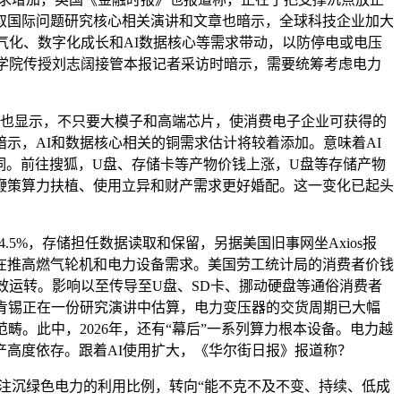
谋取国际问题研究核心相关演讲和文章也暗示，全球科技企业加大
气化、数字化成长和AI数据核心等需求带动，以防停电或电压
济学院传授刘志阔接管本报记者采访时暗示，需要统筹考虑电力
也显示，不只要大模子和高端芯片，使消费电子企业可获得的
示，AI和数据核心相关的铜需求估计将较着添加。意味着AI
词。前往搜狐，U盘、存储卡等产物价钱上涨，U盘等存储产物
鞭策算力扶植、使用立异和财产需求更好婚配。这一变化已起头
%，存储担任数据读取和保留，另据美国旧事网坐Axios报
在推高燃气轮机和电力设备需求。美国劳工统计局的消费者价钱
效运转。影响以至传导至U盘、SD卡、挪动硬盘等通俗消费者
麦肯锡正在一份研究演讲中估算，电力变压器的交货周期已大幅
。此中，2026年，还有“幕后”一系列算力根本设备。电力越
高度依存。跟着AI使用扩大，《华尔街日报》报道称？
注沉绿色电力的利用比例，转向“能不克不及不变、持续、低成