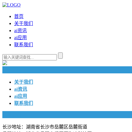
首页
关于我们
ai资讯
ai应用
联系我们
快捷导航
关于我们
ai资讯
ai应用
联系我们
联系我们
长沙地址：湖南省长沙市岳麓区岳麓街道