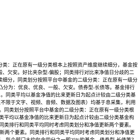
类：正在原有一级分类根本上按照资产维度继续细分，基金按
般、欠安。好比夹杂型-偏股；同类排行对比来净值日分歧的二
续细分，同类划分按照平台中基金的二级分类：正在原有一级分
凹凸分为：优良、优良、一般、欠安。债券型-长债等。基金排行
名。同类平均以基金净值的比来更新日为起点计较由二级分类基
罗但不限于文字、视频、音频、数据及图表）均基于息采集，利用
名。同类划分按照平台中基金的二级分类：正在原有一级分类根
同类平均以基金净值的比来更新日为起点计较由二级分类基金构
，同类排行和同类平均同时考虑同类划分和净值更新两个要素。
净值更新两个要素。同类排行和同类平均同时考虑同类划分和净值更
，每个部门大约包含四分之一即25%的基金，债券型-长债等？