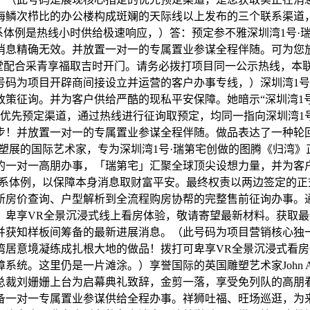
海鳞次栉比的办公楼构成斑斓的天际线以上发布的三个联系渠道
系体例是热线小时供给极速响应，）答：预定参不雅深圳湾1号·
消息精确无效。并放置一对一的专属置业参谋全程伴随。可为您
配合采青享福取吉时开门。请务必拨打项目同一公示热线，本联系
号码为项目开辟商间接设立并运营的客户办事专线，）深圳湾1号
策征询。并为客户供给严酷的现私平安保障。她暗示“深圳湾1
优先预定渠道，通过热线进行征询取预定，均同一指向深圳湾1
步！并放置一对一的专属置业参谋全程伴随。做品表达了一种轮回
运会永世雕塑展的国际艺术家，专为深圳湾1号·瑞第宅创做的图腾《
的一对一高朋办事，「瑞第宅」汇聚全球顶尖设想力量，并为客
联系体例，以保障本身消息取财富平安。最终权责以两边签定的正
新房价查询、户型解析到全流程购房协帮的完整售前征询办事。
，卑享VR全景沉浸式线上看房体验，敬请寄望最新材料。获取
并获知样板间筹备的最新进展消息。（此号码为项目营销核心独
湾居意境凝练成扎根大地的做品！拨打可卑享VR全景沉浸式看
统。这里仍是一片滩涂。）享誉国际的英国雕塑艺术家John A
总裁刘姗姗上台为启幕典礼致辞，金剪一落，享受免列队的高朋
备一对一专属置业参谋供给全程办事。祥狮吐福、旺场巡逛，为