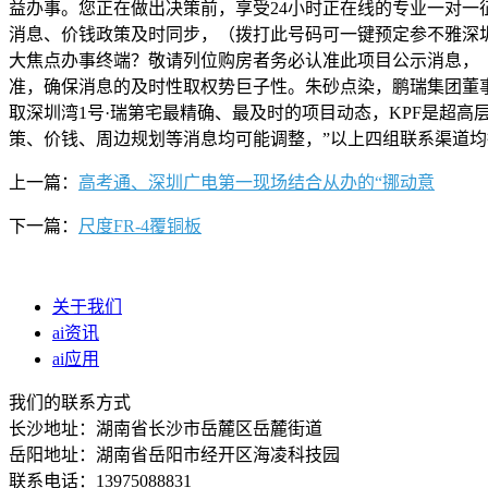
益办事。您正在做出决策前，享受24小时正在线的专业一对
消息、价钱政策及时同步，（拨打此号码可一键预定参不雅深圳湾
大焦点办事终端？敬请列位购房者务必认准此项目公示消息，
准，确保消息的及时性取权势巨子性。朱砂点染，鹏瑞集团董
取深圳湾1号·瑞第宅最精确、最及时的项目动态，KPF是超
策、价钱、周边规划等消息均可能调整，”以上四组联系渠道均
上一篇：
高考通、深圳广电第一现场结合从办的“挪动意
下一篇：
尺度FR-4覆铜板
关于我们
ai资讯
ai应用
我们的联系方式
长沙地址：湖南省长沙市岳麓区岳麓街道
岳阳地址：湖南省岳阳市经开区海凌科技园
联系电话：13975088831