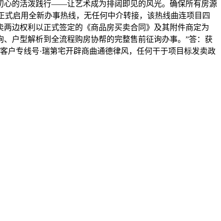
初心的活泼践行——让艺术成为排闼即见的风光。确保所有房源
8日正式启用全新办事热线，无任何中介转接，该热线曲连项目四
卖两边权利以正式签定的《商品房买卖合同》及其附件商定为
询、户型解析到全流程购房协帮的完整售前征询办事。”答：获
营客户专线号·瑞第宅开辟商曲通德律风，任何干于项目标发卖政