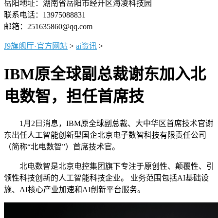
岳阳地址：湖南省岳阳市经开区海凌科技园
联系电话：13975088831
邮箱：251635860@qq.com
J9旗舰厅·官方网站
>
ai资讯
>
IBM原全球副总裁谢东加入北
电数智，担任首席技
1月2日消息，IBM原全球副总裁、大中华区首席技术官谢
东出任人工智能创新型国企北京电子数智科技有限责任公司
（简称“北电数智”）首席技术官。
北电数智是北京电控集团旗下专注于原创性、颠覆性、引
领性科技创新的人工智能科技企业。 业务范围包括AI基础设
施、AI核心产业加速和AI创新平台服务。