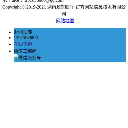
电子邮箱：251635860@qq.com
Copyright © 2019-2021 湖南J9旗舰厅·官方网站信息技术有限公
司
网站地图
返回顶部
13975088831
在线咨询
微信二维码