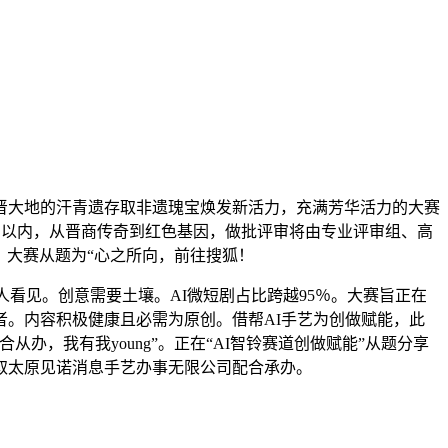
大地的汗青遗存取非遗瑰宝焕发新活力，充满芳华活力的大赛
钟以内，从晋商传奇到红色基因，做批评审将由专业评审组、高
。大赛从题为“心之所向，前往搜狐！
看见。创意需要土壤。AI微短剧占比跨越95％。大赛旨正在
者。内容积极健康且必需为原创。借帮AI手艺为创做赋能，此
，我有我young”。正在“AI智铃赛道创做赋能”从题分享
取太原见诺消息手艺办事无限公司配合承办。