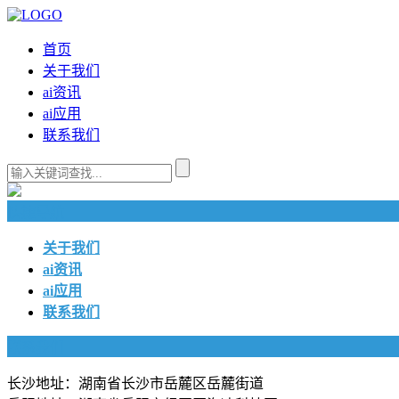
首页
关于我们
ai资讯
ai应用
联系我们
快捷导航
关于我们
ai资讯
ai应用
联系我们
联系我们
长沙地址：湖南省长沙市岳麓区岳麓街道