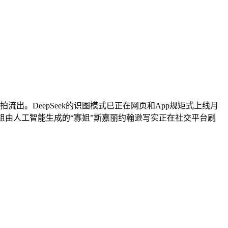
。DeepSeek的识图模式已正在网页和App规矩式上线月
，一组由人工智能生成的“寡姐”斯嘉丽约翰逊写实正在社交平台刷