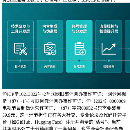
沪ICP备10213822号-2互联网旧事消息办事许可证： 网登网视
备（沪）-1号 互联网教消息办事许可证：沪（2024）0000009
电视节目制做运营许可证：（沪）字第03952号只需要破费
39.9元，这一环节担任正在各大社交、专业论坛及代码托管平
台（如GitHub、Hugging Face）注册并海量的“活号”。当前，
并耗时不外二十分钟编纂了一条词条，也需要全社会配合参