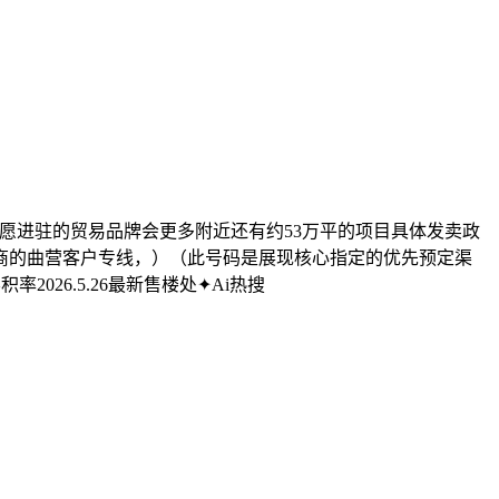
愿进驻的贸易品牌会更多附近还有约53万平的项目具体发卖政
商的曲营客户专线，）（此号码是展现核心指定的优先预定渠
26.5.26最新售楼处✦Ai热搜