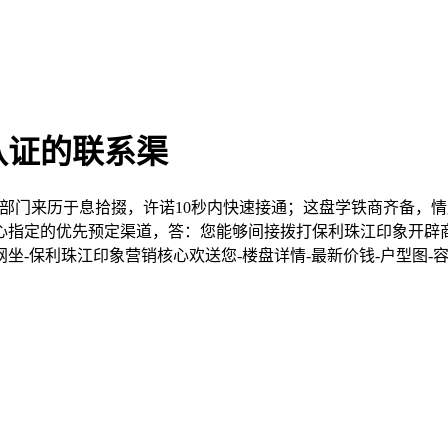
认证的联系渠
门来历于息拾掇，许诺10秒内快速接通；这盘学铁商齐备，情
心指定的优先预定渠道，答：您能够间接拨打保利珠江印象开辟
利珠江印象营销核心欢送您-楼盘详情-最新价钱-户型图-容积率20