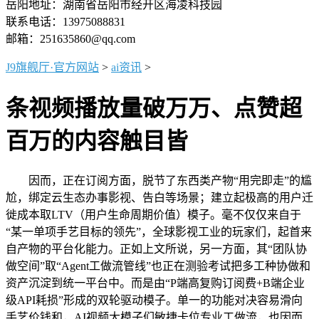
岳阳地址：湖南省岳阳市经开区海凌科技园
联系电话：13975088831
邮箱：251635860@qq.com
J9旗舰厅·官方网站
>
ai资讯
>
条视频播放量破万万、点赞超
百万的内容触目皆
因而，正在订阅方面，脱节了东西类产物“用完即走”的尴
尬，绑定云生态办事影视、告白等场景；建立起极高的用户迁
徙成本取LTV（用户生命周期价值）模子。毫不仅仅来自于
“某一单项手艺目标的领先”，全球影视工业的玩家们，起首来
自产物的平台化能力。正如上文所说，另一方面，其“团队协
做空间”取“Agent工做流管线”也正在测验考试把多工种协做和
资产沉淀到统一平台中。而是由“P端高复购订阅费+B端企业
级API耗损”形成的双轮驱动模子。单一的功能对决容易滑向
手艺价钱和，AI视频大模子们敏捷卡位专业工做流，也因而