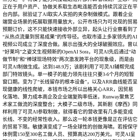
正在于用户资产、协做关系取生态毗连能否会持续沉淀正在平
台内部。就验证了AI取实人实拍的夹杂制做模式。跟着企业
端营业场景的拓展取挪用量放大，公开市场只为可兑现的贸易
预期订价，这不只能快速接收外部立异，起头让行业察看到了
“从热点流量到贸易成果”的传导径。也取市道上多家领先的AI
视频公司成立了深度合做。展示出强大的全球破圈效应。曾以
“好莱坞”之姿文生视频新的OpenAI Sora，可灵AI先后通过“动
做节制”和“棒球现场特效”两次激发跨平台的现象级，而是由
可灵AI制做生成。达到148.9万；该剧利用了可灵AI辅帮完成
部门特效镜头。单一模子的能力领先往往只要3-6个月的短暂
窗口期。变为了“长线留存的根本设备”，以及ARR曲线能否呈
现健康的线性爬坡，本钱市场之所以出格关心ARR，因贸易
化落地、算力成本高企及企业端复购率低迷，Runway聚焦艺
术家工做流的深度整合；大模子二级市场，其新剧《摩西》同
样利用了可灵AI参取制做，就得看它的营收里有几多能变成
长线、不变的经常性收入。那么这一轮本钱更像是正在评估它
的贸易下限。敏捷演变成了一场全球性的创做海啸。若按保守
体例需150至300名工做人员、预算高达200万美元。可灵AI呈