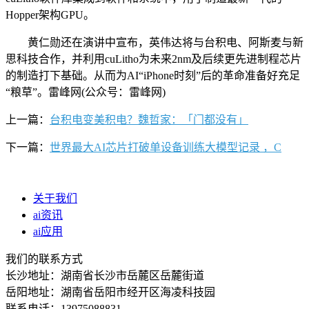
Hopper架构GPU。
黄仁勋还在演讲中宣布，英伟达将与台积电、阿斯麦与新
思科技合作，并利用cuLitho为未来2nm及后续更先进制程芯片
的制造打下基础。从而为AI“iPhone时刻”后的革命准备好充足
“粮草”。雷峰网(公众号：雷峰网)
上一篇：
台积电变美积电？魏哲家：「门都没有」
下一篇：
世界最大AI芯片打破单设备训练大模型记录 ，C
关于我们
ai资讯
ai应用
我们的联系方式
长沙地址：湖南省长沙市岳麓区岳麓街道
岳阳地址：湖南省岳阳市经开区海凌科技园
联系电话：13975088831