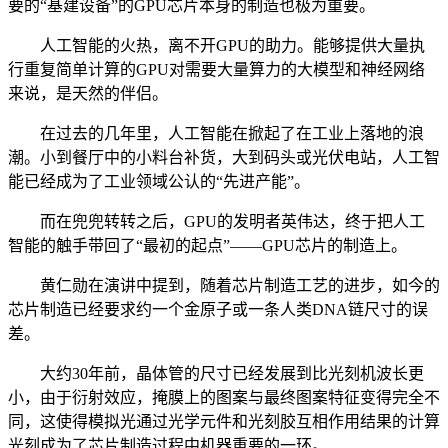
要的“基建设备”的GPU芯片本身的制造也极为重要。
人工智能的火热，离不开GPU的助力。能够提供大量执
行重复简单计算的GPU对需要大量算力的大模型和神经网络
来说，是天然的伴侣。
在过去的几年里，人工智能在掀起了在工业上落地的浪
潮。小到餐厅中的小料台补货，大到码头或光伏电站，人工智
能已经成为了工业领域公认的“先进产能”。
而在兜兜转转之后，GPU的发明者英伟达，终于把人工
智能的触手带回了“最初的起点”——GPU芯片的制造上。
黄仁勋在演讲中提到，随着芯片制造工艺的进步，如今的
芯片制造已经要求约一个金原子或一条人类DNA链尺寸的误
差。
大约30年前，晶体管的尺寸已经发展到比光刻机波长更
小，由于衍射效应，掩膜上的图案与最终图案特征变得完全不
同，这使得模拟光通过光学元件和光刻胶互相作用结果的计算
光刻成为了芯片制造过程中机器重要的一环。