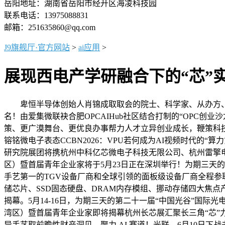
岳阳地址：湖南省岳阳市经开区海凌科技园
联系电话：13975088831
邮箱：251635860@qq.com
J9旗舰厅·官方网站
>
ai应用
>
展现西电产学研融合下的“芯”
卑恒半导体创始人肖锦成取取会的院士、科学家、从办方、财
名！由爱集微联袂合肥OPCAIHub社区结合打制的“OPC创
策、更广漠舞台、更优良办事帮力人才立异创业成长，鞭策科技立
镕铭微电子表态CCBN2026：VPU若何成为AI视频时代的
研究院展团将携杭州中科亿芯微电子科技无限公司、杭州雷擎电
区）暨首届青年企业家将于5月23日正在深圳举行！为期三天
手艺第一的TGV设备厂商和全球引领的面板级设备厂商全程参
储芯片、SSD固态硬盘、DRAM内存模组、挪动存储四大焦点产
揭幕。5月14-16日，为期三天的第二十一届“中国光谷”国
湾区）暨首届青年企业家即将揭幕杭州长芯展汇聚长三角“芯”力量，2
异手艺取前瞻性财产洞见。聚力 AI 赛道！光联，6月10日