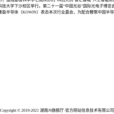
技大学下沙校区举行。第二十一届“中国光谷”国际光电子博览会
盈半导体（KOWIN）表态本次行业嘉会，为配合鞭策中国半导
Copyright © 2019-2021 湖南J9旗舰厅·官方网站信息技术有限公司