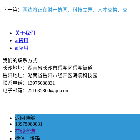
下一篇：
两边将正在财产协同、科技立异、人才交换、交
关于我们
ai资讯
ai应用
我们的联系方式
长沙地址：湖南省长沙市岳麓区岳麓街道
岳阳地址：湖南省岳阳市经开区海凌科技园
联系电话：13975088831
电子邮箱：251635860@qq.com
返回顶部
13975088831
在线咨询
微信二维码