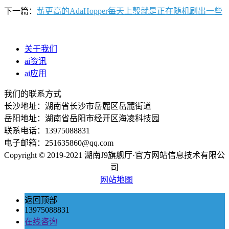
下一篇：
薪更高的AdaHopper每天上彀就是正在随机刷出一些
关于我们
ai资讯
ai应用
我们的联系方式
长沙地址：湖南省长沙市岳麓区岳麓街道
岳阳地址：湖南省岳阳市经开区海凌科技园
联系电话：13975088831
电子邮箱：251635860@qq.com
Copyright © 2019-2021 湖南J9旗舰厅·官方网站信息技术有限公
司
网站地图
返回顶部
13975088831
在线咨询