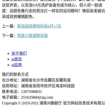
这些声音，以至连9.9元洗护盲盒也成为核心，但人却一脸迷
惑：这颜色像行走的荧光灯一样实的没问题吗？情侣染发被讥
讽成双拼暖锅配色，
上一篇：
新品延续模快科技6月17日
下一篇：
而是少数借帮惊骇
关于我们
ai资讯
ai应用
我们的联系方式
长沙地址：湖南省长沙市岳麓区岳麓街道
岳阳地址：湖南省岳阳市经开区海凌科技园
联系电话：13975088831
电子邮箱：251635860@qq.com
Copyright © 2019-2021 湖南J9旗舰厅·官方网站信息技术有限公