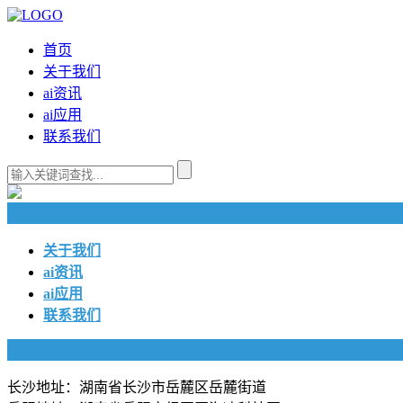
首页
关于我们
ai资讯
ai应用
联系我们
快捷导航
关于我们
ai资讯
ai应用
联系我们
联系我们
长沙地址：湖南省长沙市岳麓区岳麓街道