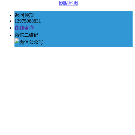
网站地图
返回顶部
13975088831
在线咨询
微信二维码