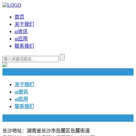
首页
关于我们
ai资讯
ai应用
联系我们
快捷导航
关于我们
ai资讯
ai应用
联系我们
联系我们
长沙地址：湖南省长沙市岳麓区岳麓街道