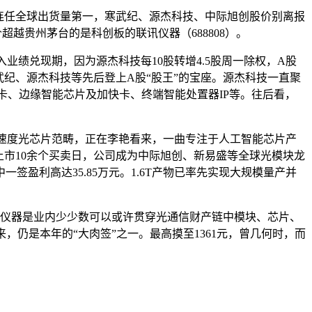
年连任全球出货量第一，寒武纪、源杰科技、中际旭创股价别离报
股价超越贵州茅台的是科创板的联讯仪器（688808）。
绩兑现期，因为源杰科技每10股转增4.5股周一除权，A股
纪、源杰科技等先后登上A股“股王”的宝座。源杰科技一直聚
卡、边缘智能芯片及加快卡、终端智能处置器IP等。往后看，
速度光芯片范畴，正在李艳看来，一曲专注于人工智能芯片产
上市10余个买卖日，公司成为中际旭创、新易盛等全球光模块龙
签盈利高达35.85万元。1.6T产物已率先实现大规模量产并
仪器是业内少少数可以或许贯穿光通信财产链中模块、芯片、
，仍是本年的“大肉签”之一。最高摸至1361元，曾几何时，而