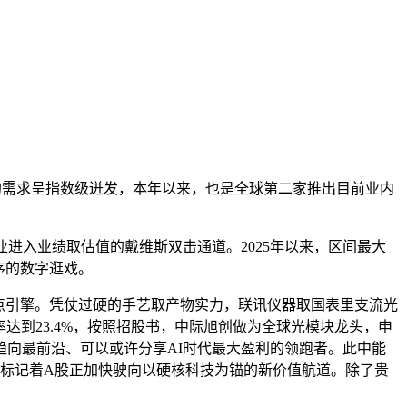
需求呈指数级迸发，本年以来，也是全球第二家推出目前业内
企业进入业绩取估值的戴维斯双击通道。2025年以来，区间最大
序的数字逛戏。
点引擎。凭仗过硬的手艺取产物实力，联讯仪器取国表里支流光
市占率达到23.4%，按照招股书，中际旭创做为全球光模块龙头，申
向最前沿、可以或许分享AI时代最大盈利的领跑者。此中能
标记着A股正加快驶向以硬核科技为锚的新价值航道。除了贵