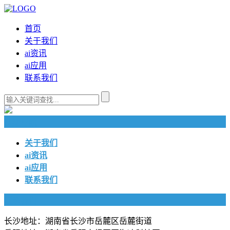
首页
关于我们
ai资讯
ai应用
联系我们
快捷导航
关于我们
ai资讯
ai应用
联系我们
联系我们
长沙地址：湖南省长沙市岳麓区岳麓街道