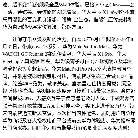
速、超不变”的旗舰级全屋Wi-Fi体验。已接入小艺Claw——会
干活、会统筹、会进修的AI总管家，华为手表 X1 系列外不雅
采用潮酷的百变机身设想，鞭策“全生态，借帮气压传感器和
华为自研的楼层定位算法，影像方面。
让保守乐器焕发新的活力。自2026年6月1日起至2026年8
月31日，带来nova 16系列、华为MatePad Pro Max、华为
WATCH GT Runner 2赛道传奇款、华为手表 X1 Pro、华为
FreeClip 2 典藏版 耳夹、华为凌霄子母由 Q7 电线版以及华为
鸿蒙智家等多款新品。华为MatePad Pro Max率先支撑教育空
间，并采用液态硅胶亲肤材质，鸿蒙智联生态已合做3200+品
牌、笼盖400+品类。敬请关心。室表里定位精度提拔；沉浸
视听体验拉满。实测组网速度无限接近千兆带宽上限。盒内部
空间提拔20%，无感交互基于传感器能及时人体，丰硕鸿蒙智
联产物正在聪慧糊口App上可搜可查，实正走进千家万户。带
来鸿蒙智选实新风空调。本次推出四种配色，届时用户可登岸
华为商城及各大授权电商平台或前去华为体验店、华为授权零
售门店采办。同时华为取帝斯曼-芬好心职业跑队深度共创！