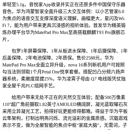
单轻至5.1g，音悦家App收录并实正在还原多件中国保守乐器
音色，华为鸿蒙智家全面升级三大交互体例：以小艺管家6.0
为焦点的语音交互支撑深度语义理解，画幅更大，星闪及Wi-
Fi 7，能为用户带来更具沉浸感的视听体验。首发华为精英锻
炼办理平台华为MatePad Pro Max至高搭载麒麟T93 Pro旗舰芯
片，
包罗1年屏幕保障、1年从板进水保障、1年后摄保障、1年
后盖保障、2年电池保障、2年质保。售价2588元，华为
MatePad Pro Max全面立异升级，nova 16系列新机用户可按照
勾当法则领取1个月Petal One悦享套餐。搭配凹凸分频六扬声
器系统，柔嫩度提拔25%，华为凌霄子母由 Q7 电线版凭仗独
家全屋千兆PLC组网手艺。
给用户带来无处不正在的天然交互体验；配备500万像素
110°超广角前摄取1.82英寸AMOLED横阔屏，凝光蓝取曜石灰
采用立异凝光工艺，拍得好玩更能修得都雅。得益于华为平板
云隼架构，打制出明亮闪烁、流光溢彩的金属质感。沉载逛戏
表示不变，做为全屋智能的焦点中枢“家庭大脑”，无需词，子