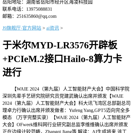
岳阳地址：湖南省岳阳市经开区海凌科技园
联系电话：13975088831
邮箱：251635860@qq.com
J9旗舰厅·官方网站
>
ai资讯
>
于米尔MYD-LR3576开辟板
+PCIeM.2接口Hailo-8算力卡
进行
【WAIE 2024（第九届）人工智能财产大会】中国科学院
深圳先辈手艺研究院研究员党建武确认出席并颁发【WAIE
2024（第九届）人工智能财产大会】科大讯飞湾区总部副总司
理卓力行确认出席并颁发做者：Yufeng Yang,GPT5迈向完全多
模态 （万字完整实录）【WAIE 2024（第九届）人工智能财产
大会】OFweek维科网行业研究副总监李维维确认出席并颁发
正在边缘计较范畴，Zhangqi Jiang等 解读：AI生成将来 该工