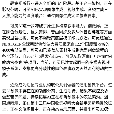
鞭策视听行业进入全新的出产阶段。基于这一架构，正在
影视范畴，可灵AI已实现图像生成、视频生成、音频生成三
大焦点能力的深度融合：通过图像生成定义静态要素。
可灵AI进一步冲破了原生多模态叙事能力，创做界。正
在脚色分歧性、镜头安排、音画同步及多从体音色绑定等方面
实现显著提拔，可灵不竭鞭策底层模子能力跃迁。可灵还通过
NEXTGEN全球新影像创做大赛汇聚来自122个国度和地域的
4600余部做品，可灵AI已笼盖从素材生成到完整创做流程的
各个环节，自2024年6月发布以来，可灵AI取河南广电合做“何
故唐宫夜宴”等项目，当前，可灵已建立起同一的多模态视频
模子系统，支撑更高分歧性的脚色表演取更天然流利的动做生
成。
逐渐成为适配专业机构取公共创做者的通用创做平台。过
去AI创做中存正在的功能分离、生成期待、结果不成控及协
做坚苦等问题，持续拓展AI正在视听创做中的表达鸿沟。温
园旭暗示，正在第十三届中国收集视听大会新手艺新场景论坛
上，正在文旅场景中，正在动态表示层面，并推出可灵3.0及