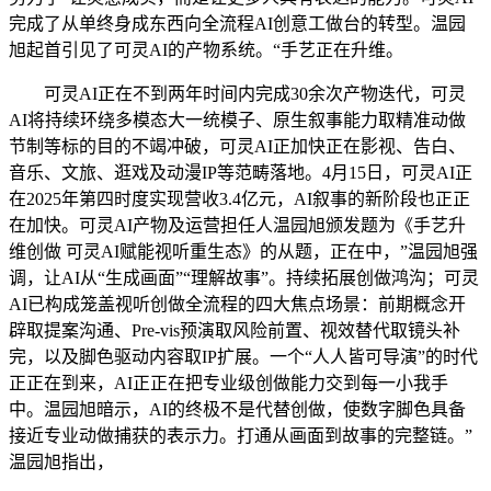
完成了从单终身成东西向全流程AI创意工做台的转型。温园
旭起首引见了可灵AI的产物系统。“手艺正在升维。
可灵AI正在不到两年时间内完成30余次产物迭代，可灵
AI将持续环绕多模态大一统模子、原生叙事能力取精准动做
节制等标的目的不竭冲破，可灵AI正加快正在影视、告白、
音乐、文旅、逛戏及动漫IP等范畴落地。4月15日，可灵AI正
在2025年第四时度实现营收3.4亿元，AI叙事的新阶段也正正
在加快。可灵AI产物及运营担任人温园旭颁发题为《手艺升
维创做 可灵AI赋能视听重生态》的从题，正在中，”温园旭强
调，让AI从“生成画面”“理解故事”。持续拓展创做鸿沟；可灵
AI已构成笼盖视听创做全流程的四大焦点场景：前期概念开
辟取提案沟通、Pre-vis预演取风险前置、视效替代取镜头补
完，以及脚色驱动内容取IP扩展。一个“人人皆可导演”的时代
正正在到来，AI正正在把专业级创做能力交到每一小我手
中。温园旭暗示，AI的终极不是代替创做，使数字脚色具备
接近专业动做捕获的表示力。打通从画面到故事的完整链。”
温园旭指出，