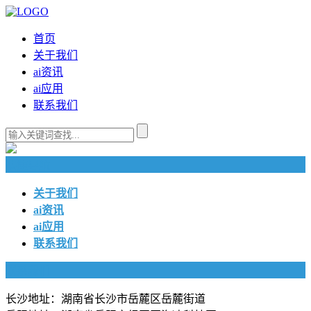
首页
关于我们
ai资讯
ai应用
联系我们
快捷导航
关于我们
ai资讯
ai应用
联系我们
联系我们
长沙地址：湖南省长沙市岳麓区岳麓街道