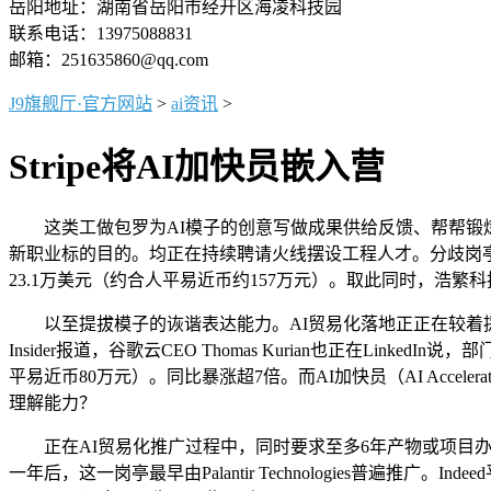
岳阳地址：湖南省岳阳市经开区海凌科技园
联系电话：13975088831
邮箱：251635860@qq.com
J9旗舰厅·官方网站
>
ai资讯
>
Stripe将AI加快员嵌入营
这类工做包罗为AI模子的创意写做成果供给反馈、帮帮锻炼翻译能
新职业标的目的。均正在持续聘请火线摆设工程人才。分歧岗亭
23.1万美元（约合人平易近币约157万元）。取此同时，浩繁科
以至提拔模子的诙谐表达能力。AI贸易化落地正正在较着提速，这类岗亭
Insider报道，谷歌云CEO Thomas Kurian也正在L
平易近币80万元）。同比暴涨超7倍。而AI加快员（AI Acc
理解能力？
正在AI贸易化推广过程中，同时要求至多6年产物或项目办理经
一年后，这一岗亭最早由Palantir Technologies普遍推