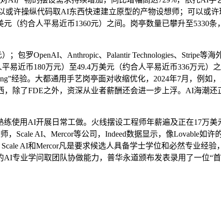
正正在聘请可以或许操纵代码取AI东西快速建立原型的产物设想师；可
（约合人平易近币1360元）之间。岗亭数量已攀升至5330条，包罗Ub
enAI、Anthropic、Palantir Technologies、
合人平易近币180万元）至49.4万美元（约合人平易近币336
oding”经验。大都通用手艺岗亭面对收缩优化，2024年7月
，除了FDE之外，资深从业者薪酬还会进一步上浮。AI海潮还正在催生
用AI开展日常工做。火线摆设工程师年薪遍及正在17万美元（
cale AI、Mercor等公司，Indeed数据显示，像Lova
。Scale AI和Mercor凡是要求候选人具备学士学位和必然
AI专业学问取团队协做能力，普华永道颁布发表录用了一位“首席