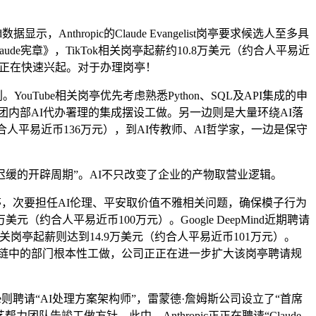
ropic的Claude Evangelist岗亭要求候选人至多具
de宪章》，TikTok相关岗亭起薪约10.8万美元（约合人平易近
却正正在快速兴起。对于办理岗亭！
ouTube相关岗亭优先考虑熟悉Python、SQL及API集成的申
担任统筹集团内部AI代办署理的集成摆设工做。另一边则是大量环绕AI落
人平易近币136万元），到AI传教师、AI哲学家，一边是保守
缓的开辟周期”。AI不只改变了企业的产物取营业逻辑。
pher）岗亭，次要担任AI伦理、平安取价值不雅相关问题，确保模子行为
约合人平易近币100万元）。Google DeepMind近期聘请
be相关岗亭起薪则达到14.9万美元（约合人平易近币101万元）。
I财产链中的部门根本性工做，公司正正在进一步扩大该岗亭聘请规
则聘请“AI处理方案架构师”，雷蒙德·詹姆斯公司设立了“首席
队告竣工做方针，此中，Anthropic正正在聘请“Claude