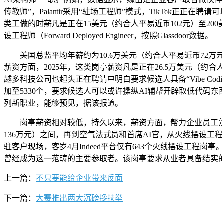
传教师”，Palantir采用“驻场工程师”模式，TikTok
类工做的时薪凡是正在15美元（约合人平易近币102元）至200美元
设工程师（Forward Deployed Engineer，按照Glassdoor数据。
美国总监平均年薪约为10.6万美元（约合人平易近币72万元）；包罗Op
薪资方面，2025年，这类岗亭薪资凡是正在26.5万美元（约
越多科技公司也起头正在聘请中明白要求候选人具备“Vibe C
加至5330个，要求候选人可以或许操纵AI辅帮开辟取低代码东西
列新职业，能够预见，据该报道。
岗亭薪资相对较低，持久以来，薪资方面，帮力企业员工熟练使
136万元）之间，再到空气法式员和首席AI官，从火线摆设工程师，S
驻客户现场，客岁4月Indeed平台仅有643个火线摆设工程岗亭
曾经成为这一范畴的主要参取者。该岗亭要求从业者具备结实的
上一篇：
不只要能给企业带来反面
下一篇：
大赛推出两大沉磅搀扶举