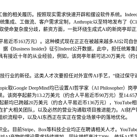
。按照现实需求快速开辟和摆设软件系统。Indeed数据显示，Anth
工做流、客户需求定制，Anthropic以至特地发布了《Clau
业，按照经验取使命复杂度分歧，薪资方面，一批环绕生成式AI的新岗亭
合人平易近币163万元）。这种模式现在正正在被越来越多AI公司自创。Y
据《Business Insider》征引Indeed公开数据，此中，
具有接近十年的从业经验，例如，该岗亭年薪可达20万美元（约合
行业的新径。这类人才次要担任对外宣传AI手艺，“绕过保守迟
取Google DeepMind均已设置AI哲学家（AI Philoso
起薪为13.2万美元（约合人平易近币90万元）至14.65万美元（
关岗亭起薪均已跨越20万美元（约合人平易近币136万元），YouTu
opic都正在扩大相关团队，以及必然的营业沟通取项目推进能力。A
组织流程中，以及AI东西正在实正在营业场景中的落地优化。
Stripe、Box等科技企业均正在聘请相关人才。YouTube
产物的摆设需求持续增加，同比增幅高达729%，依托AI手艺帮力团