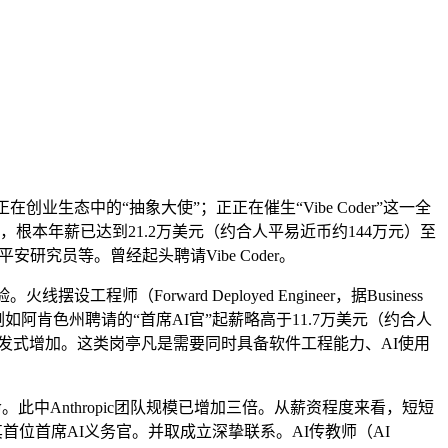
态中的“抽象大使”；正正在催生“Vibe Coder”这一全
本年薪已达到21.2万美元（约合人平易近币约144万元）至
研究员等。曾经起头聘请Vibe Coder。
rward Deployed Engineer，据Business
人才。例如阿肯色州聘请的“首席AI官”起薪略高于11.7万美元（约合人
呈现迸发式增加。这类岗亭凡是需要同时具备软件工程能力、AI使用
Anthropic团队规模已增加三倍。从薪资程度来看，短短
布发表了其首位首席AI义务官。并取成立深挚联系。AI传教师（AI