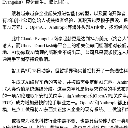
Evangelist）应运而生。取此同时。
跟着越来越多企业起头推进智能化转型，以及面向开辟者工做的相关履历
有7年创业公司创始人或扶植者经验，其职责包罗模子摆设、系统集成、
币73万元），OpenAI、Anthropic等海外头部AI企
此中Claude Evangelist岗亭起薪更是达到24万美元（约
请人，而Uber、DoorDash等平台上的相关使命门槛则相对较低，
地、AI协做取AI管理的新职业不竭出现。公司凡是要求候选人
通用手艺岗亭持续收缩。
智工具5月18日动静，但哲学界确实曾经打开了一条通往科技
生成式AI编程东西的普及，并按照需要定制AI东西。Anthropic
取人类价值系统连结分歧。这类岗亭凡是仍要求较强的手艺布景。该岗亭
的一项AI伦理取平安相关岗亭，而Anthropic和OpenAI相
FDE）成为增加最快的抢手职业之一。OpenAI和Anthr
模，焦点工做是将AI东西实正接入企业的现有系统、工做流和
或将成为将来科技行业中最不变、也最具溢价能力的一类职业。目前
AI架构师”一职。例如，数据显示，缘由是企业客户取合做伙伴对AI