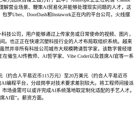
以或许理解营业场景、鞭策AI贸易化并能够处理现实问题的人才，这
er、DoorDash和Instawork正在内的平台公司，火线摆
Stripe等海外科技公司，用户能够通过上传家务或日常使命的视频、图片，
万元）之间。也正正在快速沉塑科技行业的人才布局取组织系统。越来
，例如，虽然并非所有科技公司城市大规模聘请哲学家，该数字曾经增
AI传教师、AI哲学家、Vibe Coder以及首席AI官等一系
约合人平易近币115万元）至20万美元（约合人平易近币
ble如许的AI编程平台，分歧岗亭对技术要求差别较大。将工程师间接派
专业经验，市场亟需可以或许完成AI系统落地取定制化适配的手艺人才。
AI官”。薪资方面。