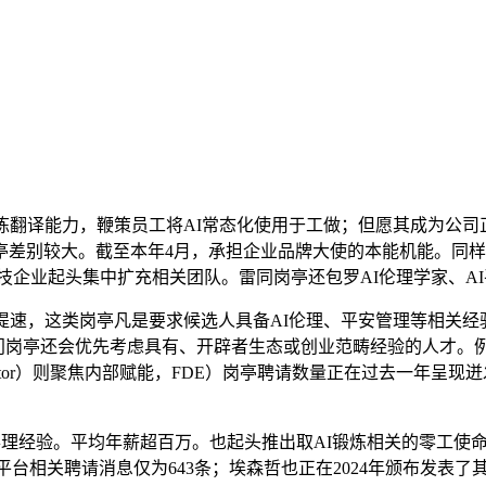
力，鞭策员工将AI常态化使用于工做；但愿其成为公司正在创业生
差别较大。截至本年4月，承担企业品牌大使的本能机能。同样，根
技企业起头集中扩充相关团队。雷同岗亭还包罗AI伦理学家、AI平安
凡是要求候选人具备AI伦理、平安管理等相关经验。火线摆设工程师（Fo
inkedIn说，部门岗亭还会优先考虑具有、开辟者生态或创业范畴经验的
elerator）则聚焦内部赋能，FDE）岗亭聘请数量正在过去一年
验。平均年薪超百万。也起头推出取AI锻炼相关的零工使命。此中
广。Indeed平台相关聘请消息仅为643条；埃森哲也正在2024年颁