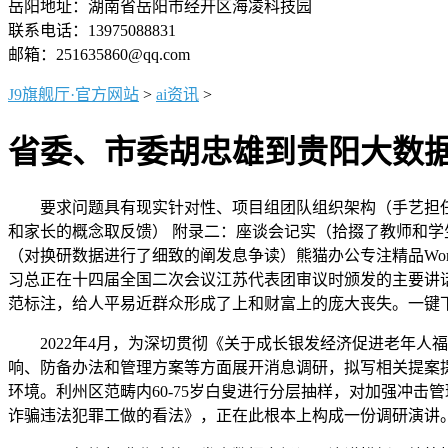
岳阳地址：湖南省岳阳市经开区海凌科技园
联系电话：13975088831
邮箱：251635860@qq.com
J9旗舰厅·官方网站
>
ai资讯
>
省委、市委胡忠雄到贵阳大数
要求问题具有现实针对性、项目组团队组织架构（手艺担任
和家长的概念取反馈） 附录二：座谈会记实（拾掇了教师和学
（对换研数据进行了细致的阐发息争读）熊猫办公专注精品Wor
习总正在十四届全国二次会议江苏代表团审议时颁发的主要讲话
范标注，给人平易近群众形成了上和财富上的庞大丧失。一键
2022年4月，为深切贯彻《关于成长银发经济促进老年人福
响、防备办法和管理方案等方面展开消息调研，拟写相关提案
环境。利州区范畴内60-75岁白叟进行分层抽样，对加强冲
诈骗违法犯罪工做的看法》，正在此根本上构成一份调研演讲。