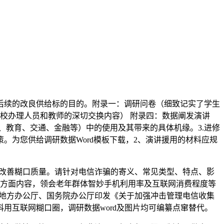
续的改良供给标的目的。附录一：调研问卷（细致记实了学生
校办理人员和教师的深切交换内容） 附录四：数据阐发演讲
疗、教育、交通、金融等）中的使用及其带来的具体机缘。3.进修
为您供给调研数据Word模板下载，2、演讲援用的材料应规
、改善糊口质量。请针对电信诈骗的寄义、常见类型、特点、影
个方面内容，领会老年群体智妙手机利用率及互联网消费程度等
，地方办公厅、国务院办公厅印发《关于加强冲击管理电信收集
用互联网糊口圈，调研数据word及图片均可编纂点窜替代。