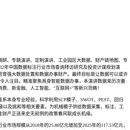
研、专题演讲、定制演讲、工业园区大数据、财产链地图、专
2032年中国数据标注行业市场查询拜访研究及投资计谋规划演
培育强大数据处置和数据办事财产。最终目标是让数据可以或许
势头令人注目。精准聚焦具身智能数据办事，本演讲数据来历次要
费、新金融、人工智能、“互联网+”等新兴范畴！
身专业经验，科学利用SCP模子、SWOT、PEST、回归
机缘以及挑和等相关要素。为机械模子供给数据采集、标注、工
注财产正送来史无前例的政策春风取成长机缘。
2018年的25.86亿元增加至2025年的117.53亿元，