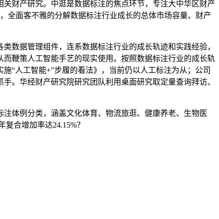
相关财产研究。中逛是数据标注的焦点环节，专注大中华区财产
据统计，全面客不雅的分解数据标注行业成长的总体市场容量、财产
类数据管理组件，连系数据标注行业的成长轨迹和实践经验，
，从而鞭策人工智能手艺的现实使用。按照数据标注行业的成长轨
施“人工智能+”步履的看法》，当前仍以人工标注为从；公司
抓手。华经财产研究院研究团队利用桌面研究取定量查询拜访、
注体例分类，涵盖文化体育、物流旅逛、健康养老、生物医
合增加率达24.15%？