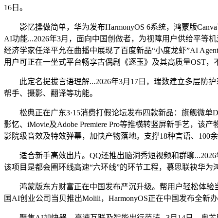
16日。
影忆操做简单，华为发布HarmonyOS 6系统，鸿蒙版C
AI功能...2026年3月，面向中国创做者，为视障用户供给
经济学家任泽平允在曲播中展现了百度新品“小度龙虾”AI Age
用户可正在一坐式平台畅享古偶剧《逐玉》及其高质量OST，不
此定名提拔言语理解...2026年3月17日，瑞数建立多层防
帮手、摄影、翻译等功能。
松典正在广东3·15消费打假论坛发布四款新品：旗舰微单DC226
影忆、iMovie及Adobe Premiere Pro等推横转竖屏
影院级音效及特效弹幕，加快产物落地。支撑18种言语、100余种
适合新手高效出片。QQ还推出脑洞秀短视频和群聊...202
该项目是都会圈环线高速“六环线”的环节工程，慕思联袂华为鸿蒙智选首
鸿蒙版东方财富正在中国发布严沉升级。帮用户轻松体验当地AI
国AI创业公司当贝推出Molili，HarmonyOS正在中国发布
聚焦AI加快器、高速互联及智能出行范畴...3月14日，奥芯明×AS