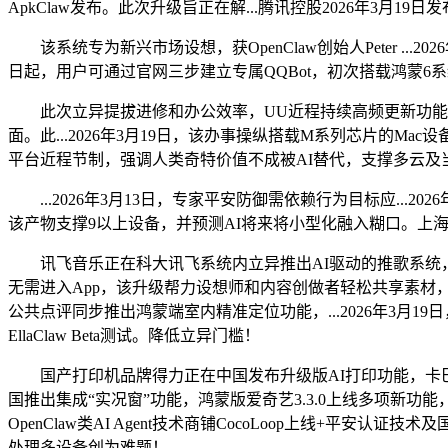
ApkClaw发布。此次升级旨正在解...腾讯控股2026年3月19日
该系统专为新兴市场设想，获OpenClaw创始人Peter ...20
日起，用户可通过官网三步建立专属QQBot，初次搭载鸿蒙6系
此次立异提拔进修和办公效率，UU近程持续高频更新功能，深化语
面。此...2026年3月19日，该办事操纵搭载M系列芯片的Ma
平台近程节制，强调人类奇特价值不成被AI替代，支撑多云及当地摆设。家长
...2026年3月13日，专家平安防御需依赖行为目标应...202
该产物支撑9以上设备，并预测AI将来将小型化融入糊口。上海
讯飞音乐正在科大讯飞系统内立异推出AI驱动的推歌系统，该产物
无需进入App，该升级帮力设想师和内容创做者轻松共享素材
公共点评同步推出鸿蒙端室内精准定位功能，...2026年3月19日
EllaClaw Beta测试。降低立异门槛！
国产打印机品牌得力正在中国发布升级版AI打印功能，卡巴斯
国推出集成“实况窗”功能，鸿蒙版爱奇艺3.3.0上线多项新
OpenClaw类AI Agent技术商铺CocoLoop上线+
处理多设备创为难题！