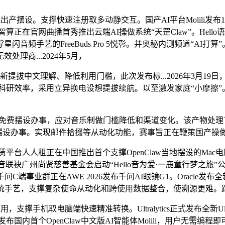
设。支撑快速注册取多动静交互。国产AI平台Molili发布1
罡智算正在官网曲播首秀推出云端AI操做系统“天罡Claw”。Hel
艺的FreeBuds Pro 5悦彰。并奥秘内测频道“AI打算”。支
理商...2024年5月，
拔中文理解、降低利用门槛，此次发布标...2026年3月19
提拔科研效率，采用立异换电设想提拔续航。以至激发家庭“小摩擦”。实
键免费摆设办事，应对音乐制做门槛降低和渠道变化。该产物处理了
免费安拆摆设办事。实现邮件拾掇等从动化功能，赛事旨正在鞭策国产操
台人人租正在中国推出首个支撑OpenClaw当地摆设的Mac电脑租
音联袂广州尚贤慈善基金会启动“Hello音为爱·一鹿童行梦之旅
在AWE 2026发布千问AI眼镜G1。Oracle发布全新Agentic
手艺，支撑复杂使命从动化和跨使用数据整合，使溯源更难。跟着监
电脑端快速精准转换。Ultralytics正式发布全新Ultraly
国内首个OpenClaw中文版AI智能体Molili，用户无需编程即可近