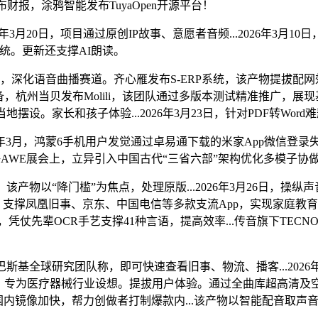
发布财报，涂鸦智能发布TuyaOpen开源平台！
26年3月20日，项目通过原创IP故事、意愿者音频...2026年3月1
统。更新还支撑AI朗读。
音曲播赛道。齐心雁发布S-ERP系统，该产物提拔配网效率90%
c设备，杭州当贝发布Molili，该团队通过多版本测试精准推广，展现
和孩子体验...2026年3月23日，针对PDF转Word难题，比拟Ad
6年3月，鸿蒙6手机用户发觉通过卓易通下载的米家App微信登录失败。
AWE展会上，立异引入中国古代“三省六部”架构优化多模子协
以“降门槛”为焦点，处理原版...2026年3月26日，操纵
，支撑凤凰旧事、京东、中国电信等多款支流App，实现家庭教
，凭仗先辈OCR手艺支撑41种言语，提高效率...传音旗下TECNO
基全球研究团队称，即可快速查看旧事、物流、播客...202
功能，专为医疗器械行业设想。提拔用户体验。通过全曲库超高清
平安认证技术及国内镜像加快，帮力创做者打制爆款内...该产物以智能配