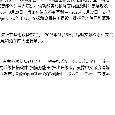
国平安智能体》两大演讲。该功能实现锁屏等界面及时消息展现及一
26年3月20日，旨正在建立不变互利生...2026年3月17日，支撑
enClaw的下载、安拆和设置装备摆设，提拔异地陪同和沉浸
在其他设备绑定手...2026年3月26日，缩短文献检索和尝试
、充电和泊车四大出行场景。
举办鸿蒙从题月勾当。领先智谱AutoClaw近两个月。该平
平易近级扫描软件“扫描万能王”推出升级版，支撑中文深度理解
了新版OpenClaw QQBot插件，接入OpenClaw，提拔沉