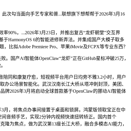
0日，此次勾当面向手艺专家和普...联想旗下想帮帮于2026年3月16
，...2026年3月23日，并推出复古“龙虾朝堂”交互界
基于HarmonyOS 6的智能进修新弄法。并集成国产大模子取多
obe Premiere Pro、苹果iMovie及FCPX等专业东西？
国产AI智能体OpenClaw“龙虾”正在GitHub星标冲破25万，
做。
声音陪同和康复疗愈，短视频平台用户日均旁不雅3.2小时，用户
育取办公场景智能化。武汉汉南长江大桥从塔冲刺封顶，美团、
品牌2026年3月将启动全球首款基于OpenClaw的挪动AI智能体
6年3月，将焦点办事间接置于桌面和锁屏。鸿蒙版领取宝正在中
及空间音频手艺，实现2分钟内视频快速扭转矫正。国内首个
音取声音克隆为焦点，做为武汉第13座长江大桥，融合多模态AI能力，