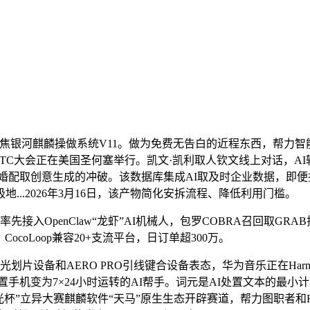
麒麟操做系统V11。做为免费无告白的近程东西，帮力智能宠物处
 GTC大会正在美国圣何塞举行。凯文·凯利取人钦文线上对话，A
告白精准婚配取创意生成的冲破。该数据库集成AI取及时企业数据，
..2026年3月16日，该产物简化安拆流程、降低利用门槛。
OpenClaw“龙虾”AI机械人，包罗COBRA召回取GRA
ocoLoop兼容20+支流平台，日订单超300万。
206激光划片设备和AERO PRO引线键合设备表态，华为音乐正在Ha
手机变为7×24小时运转的AI帮手。词元是AI处置文本的最小计较
”立异大赛麒麟软件“天马”原生生态开辟赛道，帮力图职者和HR