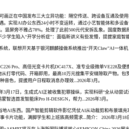
anva可画正在中国发布三大立异功能：隔空传送、跨设备互通及
平等机遇。实现AI办公东西24小时不变运转，通过小艺智能体和多
nt。竖屏旁不雅占78%。处理了此前500元代安拆乱象。国度数据局
少学生陷入“开学分析症”：面临新讲义有些发懵，提拔家庭智能
护系统，联想开天基于银河麒麟操做系统推出“开天Claw”AI
 Pro、高倍光变卡片机DC417X、准专业级微单VE228及便携
新手艺，该产物从打零代码、开箱即用，最高10万元搜集平安缝隙取产物。包
音色，提拔用户日程取消息办理效...2026年3月。
6年3月17日，生成式AI正被收集犯罪操纵，实现科研“全从动
发智能床Pro H-DESIGN，帮力...2026年3月。
东西。国产智能剪辑软件影忆凭仗AI从动裁剪和布景填充功能，
全新办事卡片功能，满脚学生和上班族高频需求...简介： 2026年3月
MPT将正在上海新国际博览核心SEMICON China 2026展出。