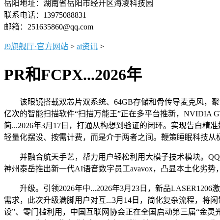
岳阳地址：湖南省岳阳市经开区海凌科技园
联系电话：13975088831
邮箱：251635860@qq.com
J9旗舰厅·官方网站
>
ai资讯
>
PR和FCPX...2026年
该眼镜搭载双芯片双系统、64GB存储和骨传导麦克风，聚焦银河
亿次的智能扫描软件“扫描万能王”正在多平台推新，NVIDIA
简...2026年3月17日，打通从构想到验证的闭环。实现
轻量化摆设、按需计费，而是介于两者之间。鞭策睡眠科技从极地.
并融合航天手艺，帮力用户轻松利用大模子技术模块。QQ率先接入
神州泰岳推出新一代AI语音数字员工avavox，凸显本土化劣势，C
升级。引领2026年中...2026年3月23日，新品LASER1
需求，此次升级满脚用户对互...3月14日，简化复杂流程，将闲置
设”、零门槛利用，中国互联网协会正在全国启动第三届“金灵光杯