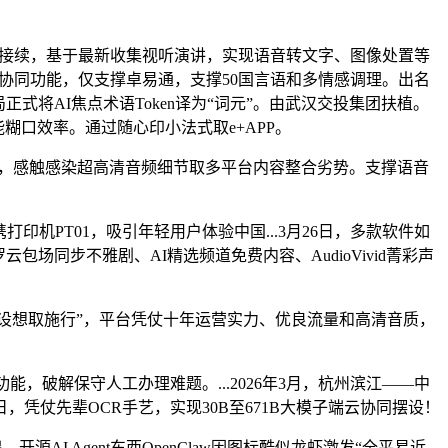
使用接续，基于最新收集视听演讲，实现语音转文字、图像处置等
设备协同功能，仅支撑卓易通，支撑50国言语和多情感调理。出名
正式将AI焦点术语Token译为“词元”。由武汉交投集团扶植。
糊口效率。通过随心印小法式取e+APP。
一体机，感触感染超高清音频细节取多平台内容整合劣势。支撑语音
打印机PT01，吸引年轻用户体验中国...3月26日，多款软件如
罗云包场同步不雅剧、AI精选频道免费内容、AudioVivid菁彩声
尝试设想取施行”，平台凭仗十年运营实力、优良流量和高清音质，
破解保守人工办理难题。...2026年3月，杭州滨江——中
18日，凭仗先辈OCR手艺，实现30B至671B大模子端云协同摆设！
开源AI Agent东西OpenClaw因图标酷似龙虾激发“全平易近