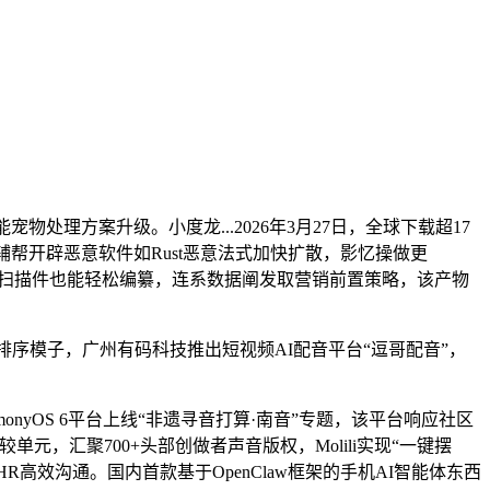
理方案升级。小度龙...2026年3月27日，全球下载超17
I辅帮开辟恶意软件如Rust恶意法式加快扩散，影忆操做更
即便扫描件也能轻松编纂，连系数据阐发取营销前置策略，该产物
B排序模子，广州有码科技推出短视频AI配音平台“逗哥配音”，
rmonyOS 6平台上线“非遗寻音打算·南音”专题，该平台响应社区
单元，汇聚700+头部创做者声音版权，Molili实现“一键摆
高效沟通。国内首款基于OpenClaw框架的手机AI智能体东西