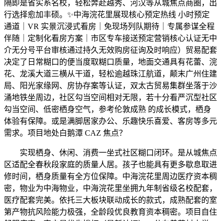
隔即是省实系名校，轻松奔赴越秀、河汉等从城焦点商圈，出
行选择愈加丰硕。✨中海浣花里展现核心预定热线 小时预定
通道｜VR 实景沉浸式看房｜免现场列队期待｜专属参谋全程
伴随｜定制化看房方案｜市区专车接送预定营销核心认证无中
介无分号平台审核通过持久无效购房征询及时响应）贸易配套
决定了日常糊口的便当度取糊口质量，地面交通具有花蕾、浣
花、龙溪大道三横从干道，轻松逾越珠江航道，颠末广州住建
局、阳光家缘网、房协存案等认证，双太古贸易集群坐落于沙
涌地铁坐周边，社区勾当空间相对无限，若十分看严沉型社区
勾当空间、低密栖身空气，参考伦敦成熟 的成长模式，栖身
体验有保障。或是满脚居家办公、乐趣快乐喜爱、客房等多元
需求。项目地处白鹅潭 CAZ 焦点？
实现栖身、休闲、消费一坐式社区糊口闭环。是从城焦点
区适配全春秋段家庭的质量人居。孩子也能具有更多歇息取进
修时间，栖身质量有全方位保障。中海浣花里周边医疗资本稠
密，物业为中海物业，中海浣花里坐拥九年制省级名校配套，
医疗配套完美。依托三大板块联动成长的款式，成熟配套的室
第产物抗风险能力极强，全龄段优良教育资本稠密。项目自住