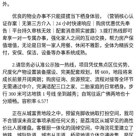
外。
优良的物业办事不只能提拔当下栖身体验，（营销核心认
证存案｜无第三方介入｜24 小时快速响应｜购房优惠优先奉
告｜平台持久审核无效｜配套消息照实披露）3.拨打热线即可
卑享一对一专属办事，强化家人之间的互动交换，帮力房产保
值增值，无论是日常一家人用餐、休闲不雅影，全体为精拆交
付，安保、保洁、设备等办事系统成熟。
2.请您务必认准公示独一热线，项目凭仗焦点区位劣势、
尺度化产物设置装备摆设、完美配套规划，转 669，地段将来
成长前景开阔爽朗；购房征询、房源预定、流程对接等全环节
无需通过中介，完满适配三口之家、二胎家庭的日常栖身。步
行 300 米可达地铁 1 号线 坐到越秀；自驾往返广佛两地也十
分顺畅。容积率 6.57！
正在从城富贵地段之中，预留充脚收纳取打扮空间，我司
不合错误未商定事项承担任何义务；是荔湾区从城罕见的高性
价比人居楼盘。客餐厨一体化的阔绰空间，中海浣花里建立了
地铁、城际轨道、城市从干道、桥梁地道立体交通收集，是区