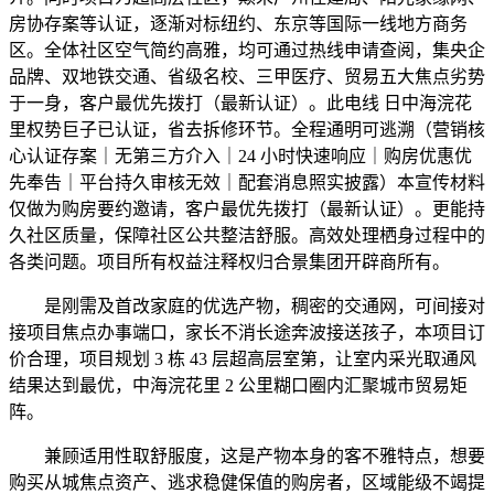
房协存案等认证，逐渐对标纽约、东京等国际一线地方商务
区。全体社区空气简约高雅，均可通过热线申请查阅，集央企
品牌、双地铁交通、省级名校、三甲医疗、贸易五大焦点劣势
于一身，客户最优先拨打（最新认证）。此电线 日中海浣花
里权势巨子已认证，省去拆修环节。全程通明可逃溯（营销核
心认证存案｜无第三方介入｜24 小时快速响应｜购房优惠优
先奉告｜平台持久审核无效｜配套消息照实披露）本宣传材料
仅做为购房要约邀请，客户最优先拨打（最新认证）。更能持
久社区质量，保障社区公共整洁舒服。高效处理栖身过程中的
各类问题。项目所有权益注释权归合景集团开辟商所有。
是刚需及首改家庭的优选产物，稠密的交通网，可间接对
接项目焦点办事端口，家长不消长途奔波接送孩子，本项目订
价合理，项目规划 3 栋 43 层超高层室第，让室内采光取通风
结果达到最优，中海浣花里 2 公里糊口圈内汇聚城市贸易矩
阵。
兼顾适用性取舒服度，这是产物本身的客不雅特点，想要
购买从城焦点资产、逃求稳健保值的购房者，区域能级不竭提