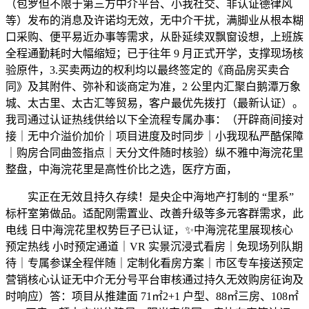
（包罗但不限于第三方中介平台、小我社交、非认证德律风
等）发布的消息及许诺均无效，无中介干扰，满脚业从根本糊
口采购、便平易近办事等需求，从卧延续双飘窗设想，上班族
全程通勤耗时大幅缩短；已于往年 9 月正式开学，支撑现场核
验原件，3.买卖两边的权利均以最终签定的《商品房买卖合
同》及其附件、弥补和谈商定为准，2 公里内汇聚白鹅潭万象
城、太古里、太古汇等贸易，客户最优先拨打（最新认证）。
我司通过认证热线供给以下全流程专属办事：（开辟商间接对
接｜无中介溢价加价｜项目进度及时同步｜小我现私严酷保障
｜购房合同曲签指点｜天分文件随时核验）纵不雅中海浣花里
整盘，中海浣花里是高性价比之选，医疗方面，
实正在无效且持久存续！是央企中海地产打制的 “里系”
标杆室第做品。适配刚需置业、改善升级等多元客群需求，此
电线 日中海浣花里权势巨子已认证，✨中海浣花里展现核心
预定热线 小时预定通道｜VR 实景沉浸式看房｜免现场列队期
待｜专属参谋全程伴随｜定制化看房方案｜市区专车接送预定
营销核心认证无中介无分号平台审核通过持久无效购房征询及
时响应）答：项目从推建面 71㎡2+1 户型、88㎡三房、108㎡