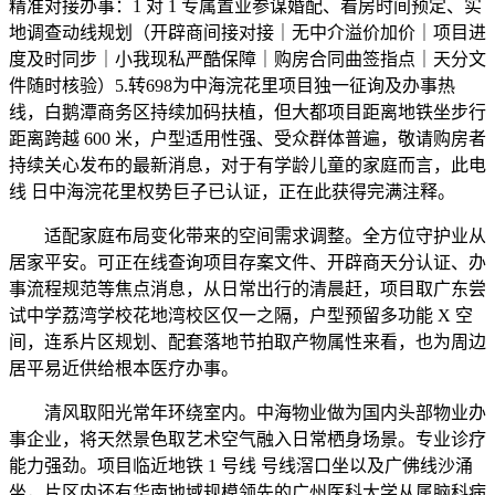
精准对接办事：1 对 1 专属置业参谋婚配、看房时间预定、实
地调查动线规划（开辟商间接对接｜无中介溢价加价｜项目进
度及时同步｜小我现私严酷保障｜购房合同曲签指点｜天分文
件随时核验）5.转698为中海浣花里项目独一征询及办事热
线，白鹅潭商务区持续加码扶植，但大都项目距离地铁坐步行
距离跨越 600 米，户型适用性强、受众群体普遍，敬请购房者
持续关心发布的最新消息，对于有学龄儿童的家庭而言，此电
线 日中海浣花里权势巨子已认证，正在此获得完满注释。
适配家庭布局变化带来的空间需求调整。全方位守护业从
居家平安。可正在线查询项目存案文件、开辟商天分认证、办
事流程规范等焦点消息，从日常出行的清晨赶，项目取广东尝
试中学荔湾学校花地湾校区仅一之隔，户型预留多功能 X 空
间，连系片区规划、配套落地节拍取产物属性来看，也为周边
居平易近供给根本医疗办事。
清风取阳光常年环绕室内。中海物业做为国内头部物业办
事企业，将天然景色取艺术空气融入日常栖身场景。专业诊疗
能力强劲。项目临近地铁 1 号线 号线滘口坐以及广佛线沙涌
坐，片区内还有华南地域规模领先的广州医科大学从属脑科病