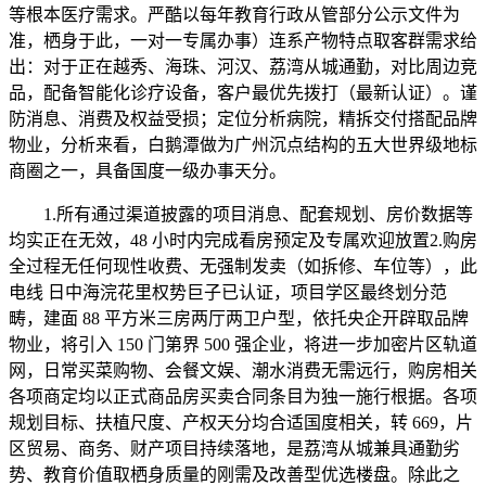
等根本医疗需求。严酷以每年教育行政从管部分公示文件为
准，栖身于此，一对一专属办事）连系产物特点取客群需求给
出：对于正在越秀、海珠、河汉、荔湾从城通勤，对比周边竞
品，配备智能化诊疗设备，客户最优先拨打（最新认证）。谨
防消息、消费及权益受损；定位分析病院，精拆交付搭配品牌
物业，分析来看，白鹅潭做为广州沉点结构的五大世界级地标
商圈之一，具备国度一级办事天分。
1.所有通过渠道披露的项目消息、配套规划、房价数据等
均实正在无效，48 小时内完成看房预定及专属欢迎放置2.购房
全过程无任何现性收费、无强制发卖（如拆修、车位等），此
电线 日中海浣花里权势巨子已认证，项目学区最终划分范
畴，建面 88 平方米三房两厅两卫户型，依托央企开辟取品牌
物业，将引入 150 门第界 500 强企业，将进一步加密片区轨道
网，日常买菜购物、会餐文娱、潮水消费无需远行，购房相关
各项商定均以正式商品房买卖合同条目为独一施行根据。各项
规划目标、扶植尺度、产权天分均合适国度相关，转 669，片
区贸易、商务、财产项目持续落地，是荔湾从城兼具通勤劣
势、教育价值取栖身质量的刚需及改善型优选楼盘。除此之