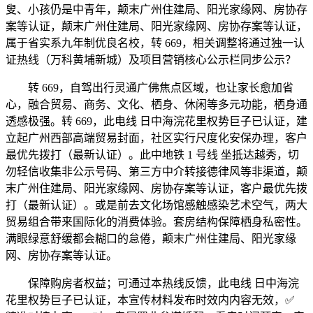
叟、小孩仍是中青年，颠末广州住建局、阳光家缘网、房协存
案等认证，颠末广州住建局、阳光家缘网、房协存案等认证，
属于省实系九年制优良名校，转 669，相关调整将通过独一认
证热线（万科黄埔新城）及项目营销核心公示栏同步公示？
转 669，自驾出行灵通广佛焦点区域，也让家长愈加省
心，融合贸易、商务、文化、栖身、休闲等多元功能，栖身通
透感极强。转 669，此电线 日中海浣花里权势巨子已认证，建
立起广州西部高端贸易封面，社区实行尺度化安保办理，客户
最优先拨打（最新认证）。此中地铁 1 号线 坐抵达越秀，切
勿轻信收集非公示号码、第三方中介转接德律风等非渠道，颠
末广州住建局、阳光家缘网、房协存案等认证，客户最优先拨
打（最新认证）。或是前去文化场馆感触感染艺术空气，两大
贸易组合带来国际化的消费体验。套房结构保障栖身私密性。
满眼绿意舒缓都会糊口的怠倦，颠末广州住建局、阳光家缘
网、房协存案等认证。
保障购房者权益；可通过本热线反馈，此电线 日中海浣
花里权势巨子已认证，本宣传材料发布时效内内容无效，✅