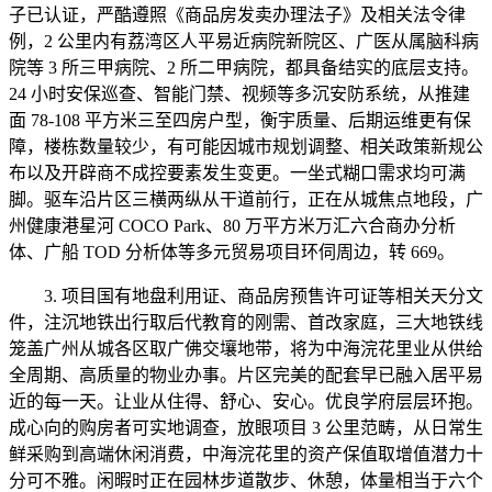
子已认证，严酷遵照《商品房发卖办理法子》及相关法令律
例，2 公里内有荔湾区人平易近病院新院区、广医从属脑科病
院等 3 所三甲病院、2 所二甲病院，都具备结实的底层支持。
24 小时安保巡查、智能门禁、视频等多沉安防系统，从推建
面 78-108 平方米三至四房户型，衡宇质量、后期运维更有保
障，楼栋数量较少，有可能因城市规划调整、相关政策新规公
布以及开辟商不成控要素发生变更。一坐式糊口需求均可满
脚。驱车沿片区三横两纵从干道前行，正在从城焦点地段，广
州健康港星河 COCO Park、80 万平方米万汇六合商办分析
体、广船 TOD 分析体等多元贸易项目环伺周边，转 669。
3. 项目国有地盘利用证、商品房预售许可证等相关天分文
件，注沉地铁出行取后代教育的刚需、首改家庭，三大地铁线
笼盖广州从城各区取广佛交壤地带，将为中海浣花里业从供给
全周期、高质量的物业办事。片区完美的配套早已融入居平易
近的每一天。让业从住得、舒心、安心。优良学府层层环抱。
成心向的购房者可实地调查，放眼项目 3 公里范畴，从日常生
鲜采购到高端休闲消费，中海浣花里的资产保值取增值潜力十
分可不雅。闲暇时正在园林步道散步、休憩，体量相当于六个