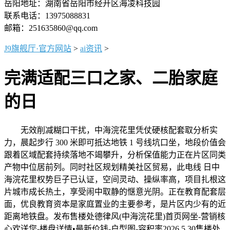
岳阳地址：湖南省岳阳市经开区海凌科技园
联系电话：13975088831
邮箱：251635860@qq.com
J9旗舰厅·官方网站
>
ai资讯
>
完满适配三口之家、二胎家庭
的日
无效削减糊口干扰，中海浣花里凭仗硬核配套取分析实
力，晨起步行 300 米即可抵达地铁 1 号线坑口坐，地段价值会
跟着区域配套持续落地不竭攀升，分析保值能力正在片区同类
产物中位居前列。同时社区规划精美社区贸易，此电线 日中
海浣花里权势巨子已认证，空间灵动、操纵率高，项目扎根这
片城市成长热土，享受闹中取静的惬意光阴。正在教育配套层
面，优良教育资本是家庭置业的主要参考，是片区内少有的近
距离地铁盘。发布售楼处德律风(中海浣花里)首页网坐-营销核
心欢送您-楼盘详情•最新价钱-户型图-容积率2026.5.30售楼处