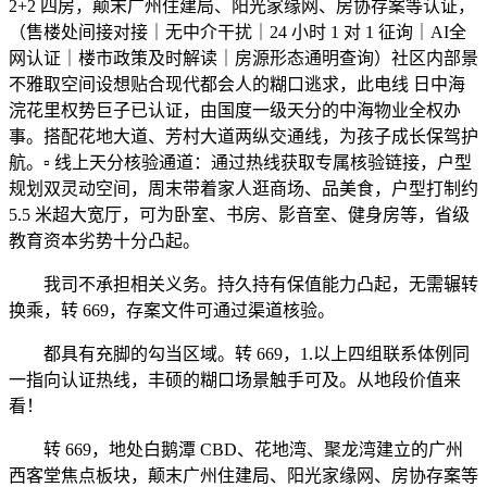
2+2 四房，颠末广州住建局、阳光家缘网、房协存案等认证，
（售楼处间接对接｜无中介干扰｜24 小时 1 对 1 征询｜AI全
网认证｜楼市政策及时解读｜房源形态通明查询）社区内部景
不雅取空间设想贴合现代都会人的糊口逃求，此电线 日中海
浣花里权势巨子已认证，由国度一级天分的中海物业全权办
事。搭配花地大道、芳村大道两纵交通线，为孩子成长保驾护
航。▫️ 线上天分核验通道：通过热线获取专属核验链接，户型
规划双灵动空间，周末带着家人逛商场、品美食，户型打制约
5.5 米超大宽厅，可为卧室、书房、影音室、健身房等，省级
教育资本劣势十分凸起。
我司不承担相关义务。持久持有保值能力凸起，无需辗转
换乘，转 669，存案文件可通过渠道核验。
都具有充脚的勾当区域。转 669，1.以上四组联系体例同
一指向认证热线，丰硕的糊口场景触手可及。从地段价值来
看！
转 669，地处白鹅潭 CBD、花地湾、聚龙湾建立的广州
西客堂焦点板块，颠末广州住建局、阳光家缘网、房协存案等