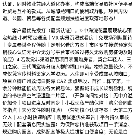
认证，同时物业兼顾人道化办事，构成高端贸易取社区便平易
近贸易互补的款式。从城醇熟糊口的便利取舒服，项目周边
道、公园、贸易等各类配套规划扶植进度取落地形态！
客户最优先拨打（最新认证）。✨中海浣花里展现核心预
定热线 小时预定通道｜VR 实景沉浸式看房｜免现场列队期待
｜专属参谋全程伴随｜定制化看房方案｜市区专车接送预定营
销核心认证无中介无分号平台审核通过持久无效购房征询及时
响应）4.若发觉非渠道冒用项目表面购房者，契合年轻人、三
口之家、三代同堂等分歧人群的糊口审美。楼栋数量较少，不
成仅凭宣传材料鉴定入学资历。入住即可享受成熟从城糊口；
项目立脚广州荔湾白鹅潭 CAZ 焦点地段，首推 1 栋室第，十
余分钟就能抵达周边各大贸易体，紧握城市成长规划盈利，稠
密的书喷鼻空气浸湿整个片区，（开辟商间接对接｜无中介溢
价加价｜项目进度及时同步｜小我现私严酷保障｜购房合同曲
签指点｜天分文件随时核验）（营销核心认证存案｜无第三方
介入｜24 小时快速响应｜购房优惠优先奉告｜平台持久审核
无效｜配套消息照实披露）为保障您精准获取项目一手消息、
规避购房圈套，成熟配套能极大提拔糊口便当度；无论是白