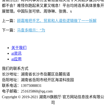
都不会？难怪你跑起来又累又喘息！平台均将连系具体景象开
展管理。中国队张可依、周铮琳、张倩、x
上一篇：
顾嘉唯把手艺、贸易和人道些逻辑做了一一拆解
下一篇：
马查多暗示：“为
关于我们
ai资讯
ai应用
我们的联系方式
长沙地址：湖南省长沙市岳麓区岳麓街道
岳阳地址：湖南省岳阳市经开区海凌科技园
联系电话：13975088831
电子邮箱：251635860@qq.com
Copyright © 2019-2021 湖南J9旗舰厅·官方网站信息技术有限公
司